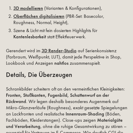
3D modellieren
(Varianten & Konfigurationen),
Oberflächen digitalisieren
(PBR-Set: Basecolor,
Roughness, Normal, Height),
Szene & Licht mit fein dosierten Highlights für
Kantenlesbarkeit
statt Effektfeuerwerk.
Gerendert wird im
3D Render-Studio
auf Serienkonsistenz
(Farbraum, Weißpunkt, LUT), damit jede Perspektive in Shop,
Lookbook und Anzeigen
nahtlos
zusammenspielt.
Details, Die Überzeugen
Schrankbilder scheitern oft an den vermeintlichen Kleinigkeiten:
Fronten, Stoßkanten, Fugenbild, Schattenwurf an der
Rückwand
. Wir legen deshalb besonderes Augenmerk auf
Mikro-Glanzverläufe (Roughness), exakt gesetzte Spiegelungen
an Lackfronten und realistische
Innenraum-Shading
(Böden,
Fachböden, Kleiderstangen). Close-ups zeigen
Materialgüte
und Verarbeitung
, ohne die ruhige Gesamtwirkung zu stören –
essenziell für Vertrauen im E-Commerce. Wie deutlich CGI die