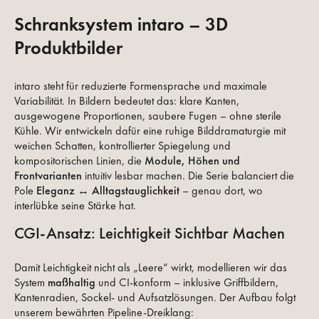
Schranksystem intaro – 3D
Produktbilder
intaro steht für reduzierte Formensprache und maximale
Variabilität. In Bildern bedeutet das: klare Kanten,
ausgewogene Proportionen, saubere Fugen – ohne sterile
Kühle. Wir entwickeln dafür eine ruhige Bilddramaturgie mit
weichen Schatten, kontrollierter Spiegelung und
kompositorischen Linien, die
Module, Höhen und
Frontvarianten
intuitiv lesbar machen. Die Serie balanciert die
Pole
Eleganz ↔ Alltagstauglichkeit
– genau dort, wo
interlübke seine Stärke hat.
CGI-Ansatz: Leichtigkeit Sichtbar Machen
Damit Leichtigkeit nicht als „Leere“ wirkt, modellieren wir das
System
maßhaltig
und CI-konform – inklusive Griffbildern,
Kantenradien, Sockel- und Aufsatzlösungen. Der Aufbau folgt
unserem bewährten Pipeline-Dreiklang: