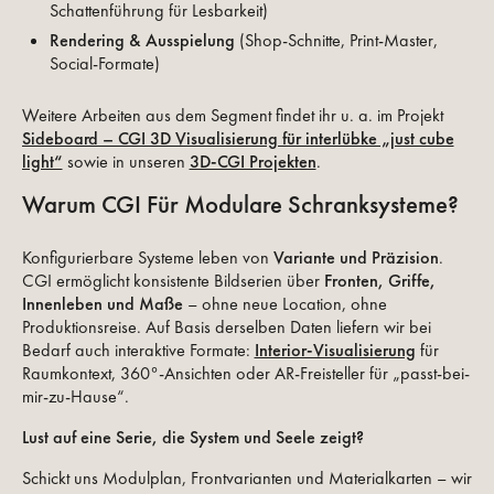
Schattenführung für Lesbarkeit)
Rendering & Ausspielung
(Shop-Schnitte, Print-Master,
Social-Formate)
Weitere Arbeiten aus dem Segment findet ihr u. a. im Projekt
Sideboard – CGI 3D Visualisierung für interlübke „just cube
light“
sowie in unseren
3D-CGI Projekten
.
Warum CGI Für Modulare Schranksysteme?
Konfigurierbare Systeme leben von
Variante und Präzision
.
CGI ermöglicht konsistente Bildserien über
Fronten, Griffe,
Innenleben und Maße
– ohne neue Location, ohne
Produktionsreise. Auf Basis derselben Daten liefern wir bei
Bedarf auch interaktive Formate:
Interior-Visualisierung
für
Raumkontext, 360°-Ansichten oder AR-Freisteller für „passt-bei-
mir-zu-Hause“.
Lust auf eine Serie, die System und Seele zeigt?
Schickt uns Modulplan, Frontvarianten und Materialkarten – wir