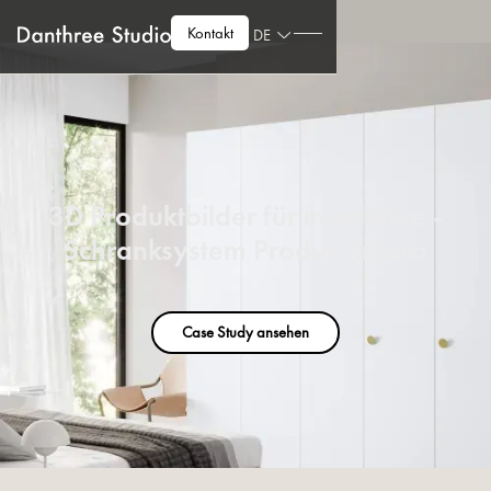
Kontakt
DE
3D Produktbilder für interlübke -
Schranksystem Produkt intaro
Case Study ansehen