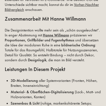
Unterschiede sichtbar macht, kannst du dir im
Vorher-Nachher
Bildvergleich
anschauen.
Zusammenarbeit Mit Hanne Willmann
Die Designintention wollte mehr sein als „schön ausgeleuchtet“.
In enger Abstimmung mit
Hanne Willmann
präzisieren wir
Proportionen, Griffbilder und Fugenrhythmus
und übersetzen
die Idee der modularen Ruhe in eine
bildnerische Ordnung
:
Totale für das Raumgefühl, Halbtotale für Nutzungsszenarien,
Detail für Qualität. So entsteht Bindung – nicht durch Dekor,
sondern durch
Designlogik
, die man im Bild versteht.
Leistungen In Diesem Projekt
3D-Modellierung
aller Systemvarianten (Fronten, Höhen,
Breiten, Inneneinrichtung)
Material- & Oberflächen-Digitalisierung
(Lack-, Matt- und
Holzvarianten, Kanten)
Szenenbau & Licht
(ruhige, markenkohärente Setups;