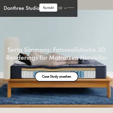
Kontakt
DE
Serta Simmons: Fotorealistische 3D
Renderings für Matratzen Hersteller
Case Study ansehen