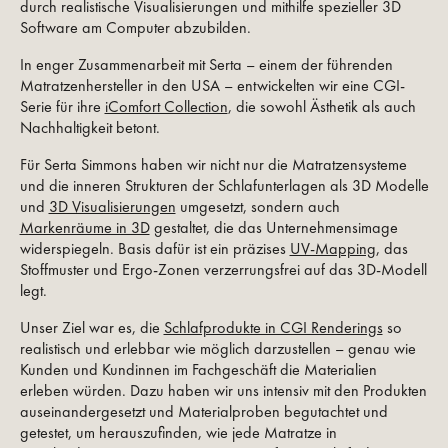
durch realistische Visualisierungen und mithilfe spezieller 3D
Software am Computer abzubilden.
In enger Zusammenarbeit mit Serta – einem der führenden
Matratzenhersteller in den USA – entwickelten wir eine CGI-
Serie für ihre
iComfort Collection
, die sowohl Ästhetik als auch
Nachhaltigkeit betont.
Für Serta Simmons haben wir nicht nur die Matratzensysteme
und die inneren Strukturen der Schlafunterlagen als 3D Modelle
und
3D Visualisierungen
umgesetzt, sondern auch
Markenräume in 3D
gestaltet, die das Unternehmensimage
widerspiegeln. Basis dafür ist ein präzises
UV-Mapping
, das
Stoff­muster und Ergo-Zonen verzerrungsfrei auf das 3D-Modell
legt.
Unser Ziel war es, die
Schlafprodukte in CGI Renderings
so
realistisch und erlebbar wie möglich darzustellen – genau wie
Kunden und Kundinnen im Fachgeschäft die Materialien
erleben würden. Dazu haben wir uns intensiv mit den Produkten
auseinandergesetzt und Materialproben begutachtet und
getestet, um herauszufinden, wie jede Matratze in