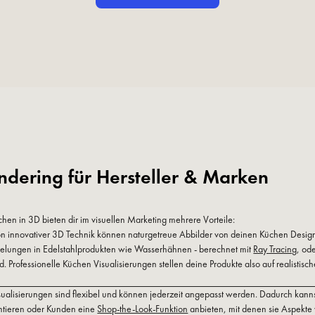
ndering für Hersteller & Marken
en in 3D bieten dir im visuellen Marketing mehrere Vorteile:
on innovativer 3D Technik können naturgetreue Abbilder von deinen Küchen Designs 
piegelungen in Edelstahlprodukten wie Wasserhähnen - berechnet mit
Ray Tracing
, ode
d. Professionelle Küchen Visualisierungen stellen deine Produkte also auf realisti
sualisierungen sind flexibel und können jederzeit angepasst werden. Dadurch kann
ntieren oder Kunden eine
Shop-the-Look-Funktion
anbieten, mit denen sie Aspekte