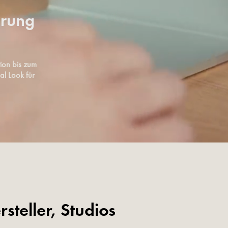
erung
ion bis zum
al Look für
steller, Studios