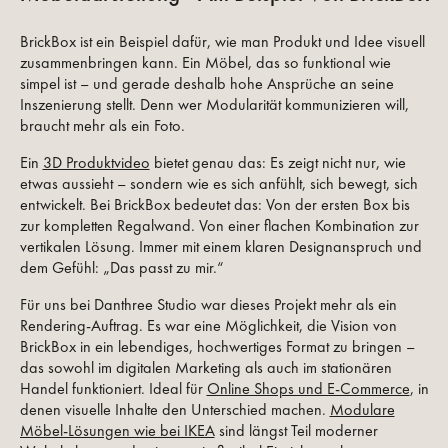
BrickBox ist ein Beispiel dafür, wie man Produkt und Idee visuell
zusammenbringen kann. Ein Möbel, das so funktional wie
simpel ist – und gerade deshalb hohe Ansprüche an seine
Inszenierung stellt. Denn wer Modularität kommunizieren will,
braucht mehr als ein Foto.
Ein
3D Produktvideo
bietet genau das: Es zeigt nicht nur, wie
etwas aussieht – sondern wie es sich anfühlt, sich bewegt, sich
entwickelt. Bei BrickBox bedeutet das: Von der ersten Box bis
zur kompletten Regalwand. Von einer flachen Kombination zur
vertikalen Lösung. Immer mit einem klaren Designanspruch und
dem Gefühl: „Das passt zu mir.“
Für uns bei Danthree Studio war dieses Projekt mehr als ein
Rendering-Auftrag. Es war eine Möglichkeit, die Vision von
BrickBox in ein lebendiges, hochwertiges Format zu bringen –
das sowohl im digitalen Marketing als auch im stationären
Handel funktioniert. Ideal für
Online Shops und E-Commerce
, in
denen visuelle Inhalte den Unterschied machen.
Modulare
Möbel-Lösungen wie bei IKEA
sind längst Teil moderner