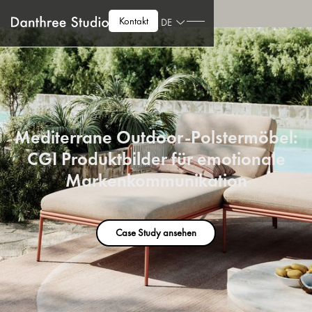
Kontakt
DE
Mediterrane Outdoor-Polstermöbel:
CGI Produktbilder für emotionale
Markenkommunikation
Case Study ansehen