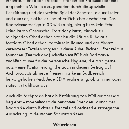
Innenraum erlebbar. Trotzdem strahlen die Produktbilder eine
angenehme Wärme aus, generiert durch die spezielle
Lichtführung und das weiche Spiel der Schatten, die mal tiefer
und dunkler, mal heller und oberflächlicher erscheinen. Das
Badezimmerdesign in 3D wirkt ruhig, hier gibt es kein Echo,
keine lauten Geräusche. Trotz der glatten, einfach zu
reinigenden Oberflächen strahlen die Räume Ruhe aus.
Mattierte Oberflächen, verwinkelte Räume und der Einsatz
vereinzelter Textilien sorgen für diese Ruhe. Richter + Frenzel aus
München (Deutschland) schaffen mit
FOR als Badmarke
Wohlfühlräume für die persönliche Hygiene, die man gerne
nutzt - eine Positionierung, die auch in diesem
Beitrag auf
Archiproducts
als neue Premiummarke im Badbereich
hervorgehoben wird. Jede 3D Visualisierung, ob animiert oder
statisch, strahlt das aus.
Auch die Fachpresse hat die Einführung von FOR aufmerksam
begleitet –
moebelmarkt.de
berichtete über den Launch der
Badmarke durch Richter + Frenzel und ordnet die strategische
Ausrichtung im deutschen Sanitärmarkt ein.
Weiterlesen