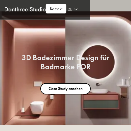
Kontakt
DE
3D Badezimmer Design für
Badmarke FOR
Case Study ansehen