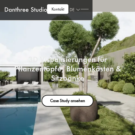
Kontakt
DE
3D Visualisierungen für
Pflanzentöpfe, Blumenkästen &
Sitzbänke
Case Study ansehen