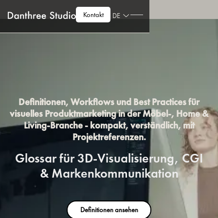
Kontakt
DE
Definitionen, Workflows und Best Practices für
visuelles Produktmarketing in der Möbel-, Home &
Living-Branche - kompakt, verständlich, mit
Projektreferenzen.
Glossar für 3D-Visualisierung, CGI
& Markenkommunikation
Definitionen ansehen