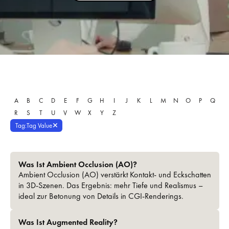
A
B
C
D
E
F
G
H
I
J
K
L
M
N
O
P
Q
R
S
T
U
V
W
X
Y
Z
Tag
:
Tag Value
Was Ist Ambient Occlusion (AO)?
Ambient Occlusion (AO) verstärkt Kontakt- und Eckschatten
in 3D-Szenen. Das Ergebnis: mehr Tiefe und Realismus –
ideal zur Betonung von Details in CGI-Renderings.
Was Ist Augmented Reality?