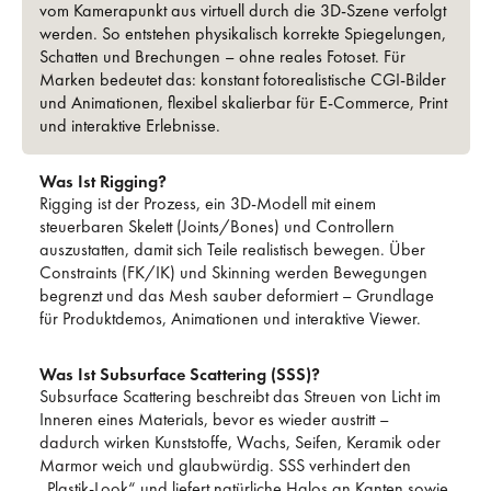
vom Kamera­punkt aus virtuell durch die 3D-Szene verfolgt
werden. So entstehen physikalisch korrekte Spiegelungen,
Schatten und Brechungen – ohne reales Fotoset. Für
Marken bedeutet das: konstant fotorealistische CGI-Bilder
und Animationen, flexibel skalierbar für E-Commerce, Print
und interaktive Erlebnisse.
Was Ist Rigging?
Rigging ist der Prozess, ein 3D‑Modell mit einem
steuerbaren Skelett (Joints/Bones) und Controllern
auszustatten, damit sich Teile realistisch bewegen. Über
Constraints (FK/IK) und Skinning werden Bewegungen
begrenzt und das Mesh sauber deformiert – Grundlage
für Produktdemos, Animationen und interaktive Viewer.
Was Ist Subsurface Scattering (SSS)?
Subsurface Scattering beschreibt das Streuen von Licht im
Inneren eines Materials, bevor es wieder austritt –
dadurch wirken Kunststoffe, Wachs, Seifen, Keramik oder
Marmor weich und glaubwürdig. SSS verhindert den
„Plastik‑Look“ und liefert natürliche Halos an Kanten sowie