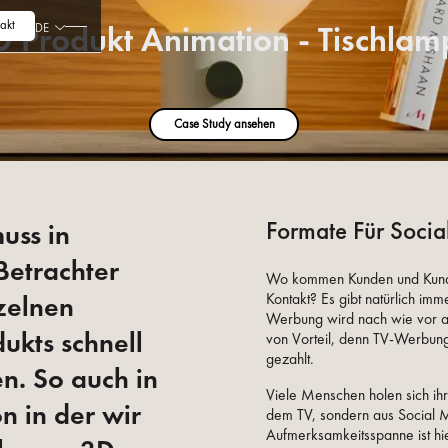
akt
D Produkt Animation - Tischlam
DE
Case Study ansehen
Formate Für Soci
uss in
Betrachter
Wo kommen Kunden und Kundin
nzelnen
Kontakt? Es gibt natürlich imm
Werbung wird nach wie vor au
ukts schnell
von Vorteil, denn TV-Werbun
gezahlt.
en. So auch in
Viele Menschen holen sich ihr
n in der wir
dem TV, sondern aus Social 
Aufmerksamkeitsspanne ist h