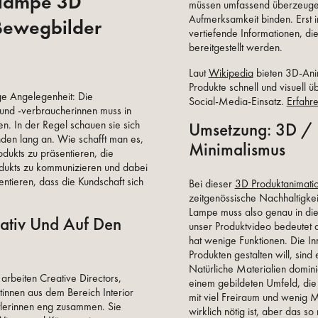
hlampe 3D
müssen umfassend überzeuge
Aufmerksamkeit binden. Erst i
 Bewegbilder
vertiefende Informationen, d
bereitgestellt werden.
Laut
Wikipedia
bieten 3D-Anim
Produkte schnell und visuell 
ige Angelegenheit: Die
Social-Media-Einsatz.
Erfahr
und -verbraucherinnen muss in
Umsetzung: 3D / C
. In der Regel schauen sie sich
den lang an. Wie schafft man es,
Minimalismus
rodukts zu präsentieren, die
odukts zu kommunizieren und dabei
ntieren, dass die Kundschaft sich
Bei dieser
3D Produktanimati
zeitgenössische Nachhaltigkei
Lampe muss also genau in die
eativ Und Auf Den
unser Produktvideo bedeutet da
hat wenige Funktionen. Die I
Produkten gestalten will, sind e
Natürliche Materialien domi
arbeiten Creative Directors,
einem gebildeten Umfeld, die
tinnen aus dem Bereich Interior
mit viel Freiraum und wenig M
tlerinnen eng zusammen. Sie
wirklich nötig ist, aber das so