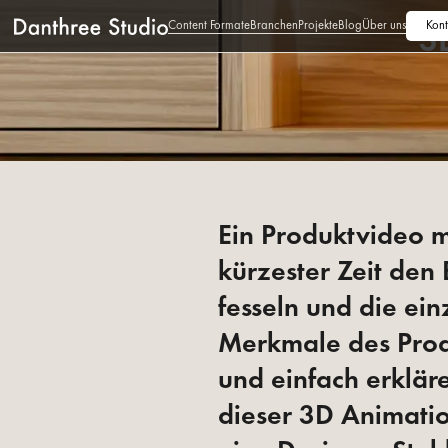
Content Formate
Branchen
Projekte
Blog
Über uns
Kont
3
Ein Produktvideo m
kürzester Zeit den 
fesseln und die ei
Merkmale des Prod
und einfach erklär
dieser 3D Animatio