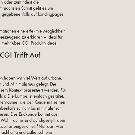
n oder zumindest die
m nächsten Schritt geht es um
ie gegebenenfalls auf Landingpages
ationen eine effektive Möglichkeit,
überzeugend zu erklären – ideal für
e mehr über CGI Produktvideos.
GI Trifft Auf
on
haben wir viel Wert auf urbane,
t und Minimalismus gelegt. Die
sem Kontext präsentiert werden. Für
s: Die Lampe ist einfach gestaltet,
nnenräume, die der Kunde mit seinen
benfalls schlicht bis minimalistisch.
nieren. Der Endkunde kommt aus
 Wohnräume sind durchgestylt, aber
obiliar eingerichtet. "Nur das, was
 nachhaltig und ästhetisch wie