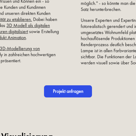
 Wissen und Können ein - so
möglich." - so könnte man di
die Kunden und Kundinnen
Satz herunterbrechen.
und unseren direkten Kunden
tät zu etablieren.
Dabei haben
Unsere Experten und Experti
 das
3D Modell als digitalen
fotorealistisch gerendert und in
uren digitalisiert
sowie Erstellung
umgesetztes Wohnumfeld plat
dukt Animation
.
hochauflösende Produktionen
Renderprozess deutlich beschl
3D-Modellierung von
Lampe ist in allen Farbvarian
ly in zahlreichen hochwertigen
sichtbar. Die Funktionen der 
präsentiert.
werden visuell sowie über Sou
Projekt anfragen