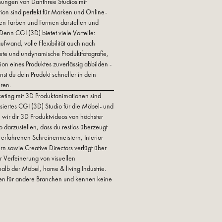
sungen von Danthree Studios mit
tion sind perfekt für Marken und Online-
llen Farben und Formen darstellen und
enn CGI (3D) bietet viele Vorteile:
ufwand, volle Flexibilität auch nach
altete und undynamische Produktfotografie,
tion eines Produktes zuverlässig abbilden -
nst du dein Produkt schneller in dein
eren.
rketing mit 3D Produktanimationen sind
isiertes CGI (3D) Studio für die Möbel- und
n wir dir 3D Produktvideos von höchster
o darzustellen, dass du restlos überzeugt
erfahrenen Schreinermeistern, Interior
n sowie Creative Directors verfügt über
r Verfeinerung von visuellen
lb der Möbel, home & living Industrie.
fen für andere Branchen und kennen keine