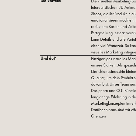
Die Vorteile
Die visuellen Marketing-Lö
fotorealistischen 3D Anima
Shops, die ihr Produkt in a
emotionalisieren möchten. D
reduzierte Kosten und Zeita
Fertigstellung, ersetzt ver
kann Details und alle Varia
ohne viel Wartezeit. So kan
visuelles Marketing integri
Und du?
Einzigartiges visuelles Ma
unsere Stärken. Als spezial
Einrichtungsindustrie biete
Qualität, um dein Produkt s
davon bist. Unser Team aus 
Designern und CGI-Künstler
langjährige Erfahrung in de
Marketingkonzepten innerha
Darüber hinaus sind wir of
Grenzen