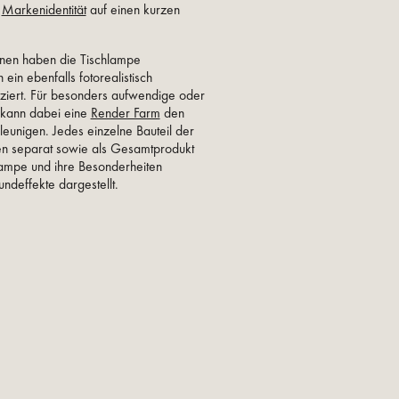
e
Markenidentität
auf einen kurzen
nnen haben die Tischlampe
 ein ebenfalls fotorealistisch
ziert. Für besonders aufwendige oder
 kann dabei eine
Render Farm
den
eunigen. Jedes einzelne Bauteil der
ten separat sowie als Gesamtprodukt
Lampe und ihre Besonderheiten
ndeffekte dargestellt.