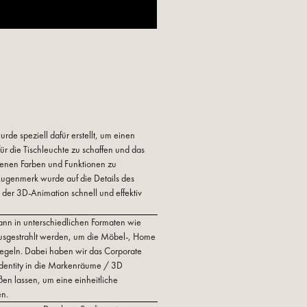
de speziell dafür erstellt, um einen
 die Tischleuchte zu schaffen und das
denen Farben und Funktionen zu
Augenmerk wurde auf die Details des
fe der 3D-Animation schnell und effektiv
ann in unterschiedlichen Formaten wie
ausgestrahlt werden, um die Möbel-, Home
iegeln. Dabei haben wir das Corporate
Identity in die Markenräume / 3D
eßen lassen, um eine einheitliche
n.