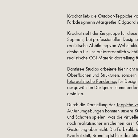
Kvadrat ließ die Outdoor-Teppiche vo
Farbdesignerin Margrethe Odgaard 
Kvadrat sieht die Zielgruppe für die
Segment, bei professionellen Designe
realistische Abbildung von Webstrukt
deshalb für uns außerordentlich wicht
realistische CGI Materialdarstellung fü
Danthree Studios arbeitete hier nicht
Oberflächen und Strukturen, sondern 
fotorealistische Renderings
für Design
ausgewählten Designern stammende
erstellen.
Durch die Darstellung der
Teppiche v
Außenumgebungen konnten unsere Künst
und Schatten spielen, was die virtuelle
noch realitätsnäher erscheinen lässt. 
Gestaltung aber nicht: Die Farbkalibr
Kvadrat statt, Branding ist hier das Sti