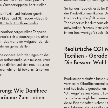
nutzen, um in Verbindungen mit
e Outdoorteppiche herzustellen.
So hat der Teppichhersteller Kv
der Produktkommunikation. Da 
n Textil- und Farbdesignerin
Fotoshooting wegfällt, können
tbilder und 3D Produktvideos für
Teppichhersteller durchaus al
3D Studio Danthree Studio
.
aufwändige Prozess lohnt sic
ndarbeit hergestellten Teppiche
immer hochwertige Visuals f
torealistisch wiederzugeben, ohne
en - das war eine Aufgabe, der sich
innen gerne stellten.
Realistische CGI M
Textilien - Gerad
t besondere Anforderungen an die
wasserbeständig sein müssen, unter
Die Bessere Wahl
eren dürfen und sich trotz robusten
nternehmen ist bekannt für seinen
gn.
Produkteigenschaften lassen si
vermitteln: Oberflächenstrukt
sind haptische Eigenschaften,
erung: Wie Danthree
"Umwege" sehen können. Fotor
enräume Zum Leben
Teppiche ermöglichen unseren
diese Eigenschaften sichtbar
und Schatten, die Modellierun