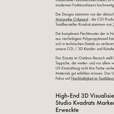
traditionelle Handwerkstechniken zu 
modernen Funktionsfasern hochwertig
Die Designs stammen von der dänische
Margrethe Odgaard
- die CGI Produk
Textilhersteller Kvadrat stammen von
Die komplexen Flechtmuster der in Ha
aus vierfarbigem Polypropylenseil fo
sich in technischen Details zu verlier
unsere CGI / 3D Künstler und Künstler
Der Einsatz im Outdoor-Bereich stell
Teppiche, die wetter- und vor allem 
UV-Einstrahlung nicht ihre Farbe verli
Materials gut anfühlen müssen. Das U
Fokus auf
Nachhaltigkeit im Textildesi
High-End 3D Visualisi
Studio Kvadrats Mark
Erweckte