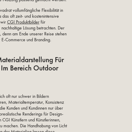
adrat vollumfängliche Flexibilität in
das oft zeit- und kostenintensive
 wir
CGI Produktbilder
für
s nachhaltige Lösung betrachten. Der
h, denn am Ende unserer Reise stehen
ür E-Commerce und Branding.
aterialdarstellung Für
e Im Bereich Outdoor
ch oft nur schwer in Bildern
uren, Materialtemperatur, Konsistenz
 die Kunden und Kundinnen nur über
ealistische Renderings für Design-
 CGI Künstlern und Künstlerinnen,
 zu machen. Die Handhabung von Licht
g der Materialien lassen diese