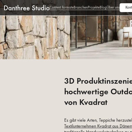
Content Formate
Branchen
Projekte
Blog
Über uns
Kont
O
3D Produktinszenie
hochwertige Outdo
von Kvadrat
Es gibt viele Arten, Teppiche herzust
Textilunternehmen Kvadrat aus Däne