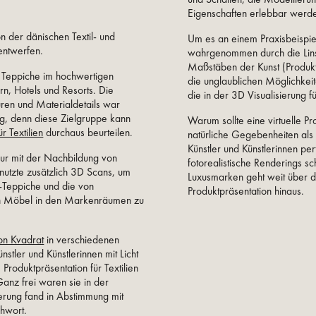
Eigenschaften erlebbar werd
n der dänischen Textil- und
Um es an einem Praxisbeispiel 
entwerfen.
wahrgenommen durch die Lins
Maßstäben der Kunst (Produktf
se Teppiche im hochwertigen
die unglaublichen Möglichkeit
rn, Hotels und Resorts. Die
die in der 3D Visualisierung 
uren und Materialdetails war
ig, denn diese Zielgruppe kann
Warum sollte eine virtuelle Pro
r Textilien
durchaus beurteilen.
natürliche Gegebenheiten als
Künstler und Künstlerinnen pe
 nur mit der Nachbildung von
fotorealistische Renderings s
nutzte zusätzlich 3D Scans, um
Luxusmarken geht weit über d
-Teppiche und die von
Produktpräsentation hinaus.
n Möbel in den Markenräumen zu
on Kvadrat
in verschiedenen
ler und Künstlerinnen mit Licht
 Produktpräsentation für Textilien
Ganz frei waren sie in der
ierung fand in Abstimmung mit
chwort.