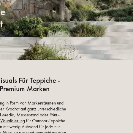
le
t
suals Für Teppiche -
 Premium Marken
erung in Form von Markenräumen
und
er Kvadrat auf ganz unterschiedliche
l Media, Messestand oder Print -
Visualisierung
für Outdoor-Teppiche
ann mit wenig Aufwand für jede nur
le Nutzung passend gemacht werden.