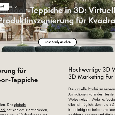
akt
utdoor-Teppiche in 3D: Virtuel
DE
Produktinszenierung für Kvadra
Case Study ansehen
Hochwertige 3D Vi
rung für
3D Marketing Für
or-Teppiche
Die
virtuelle Produktinszeni
Animationen kann der Herstell
Weise nutzen. Website, Socia
alles ist möglich, denn die
3D 
ellen. Das
globale
ist beliebig skalierbar und k
mark
hat sich dafür entschieden,
denkbare analoge und digita