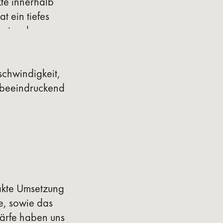
kte innerhalb
t ein tiefes
r einzelnen
 angenehm, und
jedes Projekt
schwindigkeit,
three!
h beeindruckend
akte Umsetzung
e, sowie das
härfe haben uns