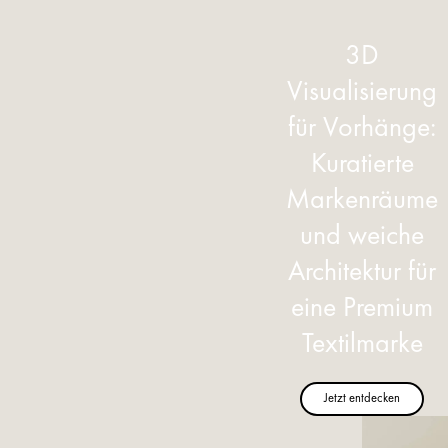
3D
Visualisierung
für Vorhänge:
Kuratierte
Markenräume
und weiche
Architektur für
eine Premium
Textilmarke
Jetzt entdecken