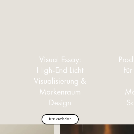
Visual Essay:
Prod
High-End Licht
für
Visualisierung &
Markenraum
Ma
Design
S
Jetzt entdecken