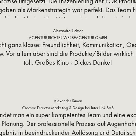
präzise umgesetzt. Die Inszenierung der FOR Produ
aben als Markenstrategin war perfekt. Das Team ha
s für die Markenidentität gezeigt und diese in jede
um Leben erweckt. Die Zusammenarbeit war äußerst
Alexandra Richter
die Professionalität und das Engagement, das sie in 
AGENTUR RICHTER WERBEAGENTUR GMBH
icht ganz klasse: Freundlichkeit, Kommunikation, Ge
ingen. Ich freue mich auf zukünftige Projekte mit Dan
. Vor allem aber sind die Produkte/Bilder wirklic
toll. Großes Kino - Dickes Danke!
Alexander Simon
Creative Director Marketing & Design bei Inter Link SAS
findet man ein super kompetentes Team und eine ex
 Planung. Der professionelle Prozess auf Augenhöh
gebnis in beeindruckender Auflösung und Detailsc