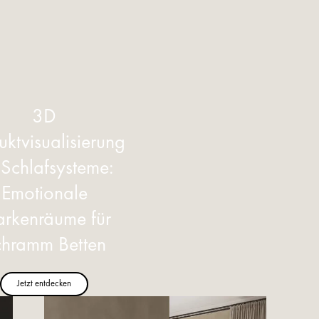
3D
uktvisualisierung
 Schlafsysteme:
Emotionale
rkenräume für
chramm Betten
Jetzt entdecken