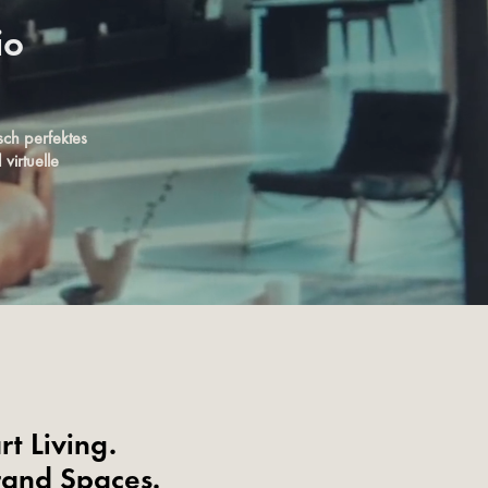
io
ch perfektes
virtuelle
t Living.
rand Spaces.