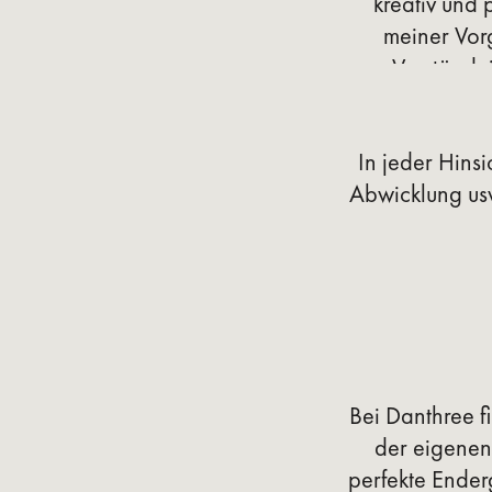
kreativ und 
meiner Vorg
Verständni
Darstellung z
ich schätze 
In jeder Hins
einbr
Abwicklung usw
Bei Danthree 
der eigenen
perfekte Ender