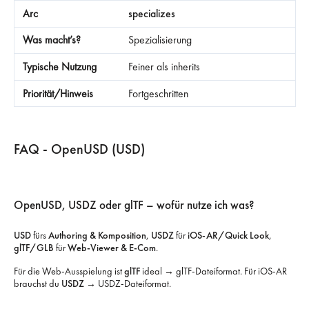
specializes
Spezialisierung
Feiner als inherits
Fortgeschritten
FAQ - OpenUSD (USD)
OpenUSD, USDZ oder glTF – wofür nutze ich was?
USD
fürs
Authoring & Komposition
,
USDZ
für
iOS-AR/Quick Look
,
glTF/GLB
für
Web-Viewer & E-Com
.
Für die Web-Ausspielung ist
glTF
ideal → glTF-Dateiformat. Für iOS-AR
brauchst du
USDZ
→ USDZ-Dateiformat.