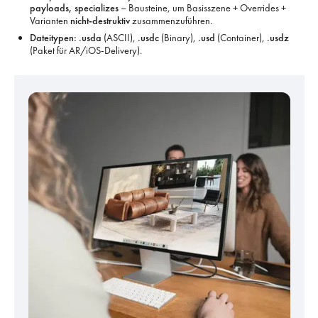
payloads, specializes
– Bausteine, um Basisszene + Overrides +
Varianten
nicht-destruktiv
zusammenzuführen.
Dateitypen:
.usda
(ASCII),
.usdc
(Binary),
.usd
(Container),
.usdz
(Paket für AR/iOS-Delivery).