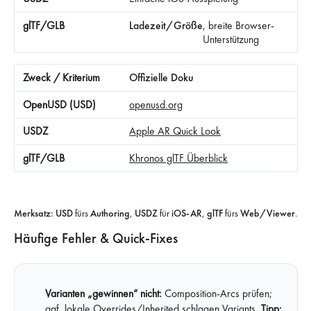
Ladezeit/Größe
, breite Browser-
Unterstützung
Offizielle Doku
openusd.org
Apple AR Quick Look
Khronos glTF Überblick
Merksatz:
USD
fürs
Authoring
,
USDZ
für
iOS-AR
,
glTF
fürs
Web/Viewer
.
Häufige Fehler & Quick-Fixes
Varianten „gewinnen“ nicht:
Composition-Arcs prüfen;
ggf. lokale Overrides/Inherited schlagen Variants.
Tipp: