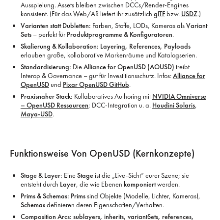
Ausspielung. Assets bleiben zwischen DCCs/Render-Engines
konsistent. (Für das Web/AR liefert ihr zusätzlich
glTF
bzw.
USDZ
.)
Varianten statt Dubletten:
Farben, Stoffe, LODs, Kameras als
Variant
Sets
– perfekt für
Produktprogramme & Konfiguratoren
.
Skalierung & Kollaboration:
Layering, References, Payloads
erlauben große, kollaborative Markenräume und Katalogserien.
Standardisierung:
Die
Alliance for OpenUSD (AOUSD)
treibt
Interop & Governance – gut für Investitionsschutz. Infos:
Alliance for
OpenUSD
und
Pixar OpenUSD GitHub
.
Praxisnaher Stack:
Kollaboratives Authoring mit
NVIDIA Omniverse
– OpenUSD Ressourcen
; DCC-Integration u. a.
Houdini Solaris
,
Maya-USD
.
Funktionsweise Von OpenUSD (Kernkonzepte)
Stage & Layer:
Eine
Stage
ist die „Live-Sicht“ eurer Szene; sie
entsteht durch
Layer
, die wie Ebenen
komponiert
werden.
Prims & Schemas:
Prims
sind Objekte (Modelle, Lichter, Kameras),
Schemas
definieren deren Eigenschaften/Verhalten.
Composition Arcs:
sublayers, inherits, variantSets, references,