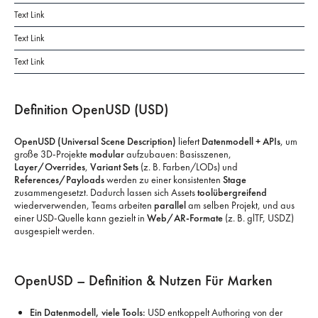
Text Link
Text Link
Text Link
Definition OpenUSD (USD)
OpenUSD (Universal Scene Description)
liefert
Datenmodell + APIs
, um
große 3D-Projekte
modular
aufzubauen: Basisszenen,
Layer/Overrides
,
Variant Sets
(z. B. Farben/LODs) und
References/Payloads
werden zu einer konsistenten
Stage
zusammengesetzt. Dadurch lassen sich Assets
toolübergreifend
wiederverwenden, Teams arbeiten
parallel
am selben Projekt, und aus
einer USD-Quelle kann gezielt in
Web/AR-Formate
(z. B. glTF, USDZ)
ausgespielt werden.
OpenUSD – Definition & Nutzen Für Marken
Ein Datenmodell, viele Tools:
USD entkoppelt Authoring von der