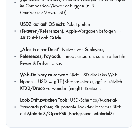
im Composition-Viewer debuggen (z. B.
Omniverse/Maya-USD).
USDZ lädt auf iOS nicht:
Paket prüfen
(Texturen/Referenzen), Apple-Vorgaben befolgen →
AR Quick Look Guide
.
„Alles in einer Datei“:
Nutzen von
Sublayers,
References, Payloads
– modularisieren, sonst verliert ihr
Reuse & Performance.
Web-Delivery zu schwer:
Nicht USD direkt ins Web
kippen –
USD → glTF
(Khronos-Stack), ggf. zusätzlich
KTX2/Draco
verwenden (im glTF-Kontext).
Look-Drift zwischen Tools:
USD-Schemas/Material-
Standards prüfen; für portable Lookdev lohnt der Blick
auf
MaterialX/OpenPBR
(Background:
MaterialX
).