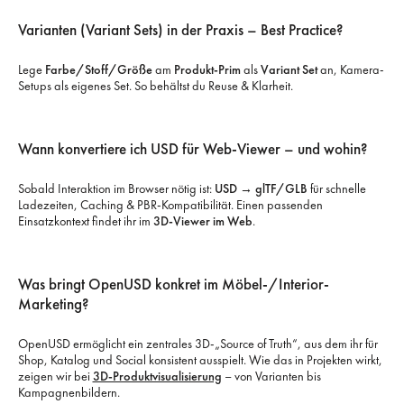
Varianten (Variant Sets) in der Praxis – Best Practice?
Lege
Farbe/Stoff/Größe
am
Produkt-Prim
als
Variant Set
an, Kamera-
Setups als eigenes Set. So behältst du Reuse & Klarheit.
Wann konvertiere ich USD für Web-Viewer – und wohin?
Sobald Interaktion im Browser nötig ist:
USD → glTF/GLB
für schnelle
Ladezeiten, Caching & PBR-Kompatibilität. Einen passenden
Einsatzkontext findet ihr im
3D-Viewer im Web
.
Was bringt OpenUSD konkret im Möbel-/Interior-
Marketing?
OpenUSD ermöglicht ein zentrales 3D-„Source of Truth“, aus dem ihr für
Shop, Katalog und Social konsistent ausspielt. Wie das in Projekten wirkt,
zeigen wir bei
3D-Produktvisualisierung
– von Varianten bis
Kampagnenbildern.