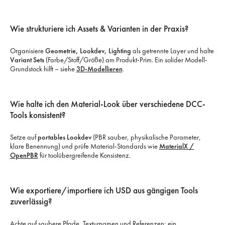
Wie strukturiere ich Assets & Varianten in der Praxis?
Organisiere
Geometrie, Lookdev, Lighting
als getrennte Layer und halte
Variant Sets
(Farbe/Stoff/Größe) am Produkt-Prim. Ein solider Modell-
Grundstock hilft – siehe
3D-Modellieren
.
Wie halte ich den Material-Look über verschiedene DCC-
Tools konsistent?
Setze auf
portables Lookdev
(PBR sauber, physikalische Parameter,
klare Benennung) und prüfe Material-Standards wie
MaterialX /
OpenPBR
für toolübergreifende Konsistenz.
Wie exportiere/importiere ich USD aus gängigen Tools
zuverlässig?
Achte auf saubere Pfade, Texturnamen und Referenzen; ein