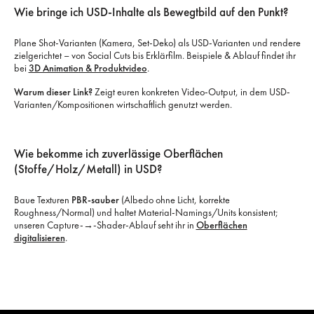
Wie bringe ich USD-Inhalte als Bewegtbild auf den Punkt?
Plane Shot-Varianten (Kamera, Set-Deko) als USD-Varianten und rendere
zielgerichtet – von Social Cuts bis Erklärfilm. Beispiele & Ablauf findet ihr
bei
3D Animation & Produktvideo
.
Warum dieser Link?
Zeigt euren konkreten Video-Output, in dem USD-
Varianten/Kompositionen wirtschaftlich genutzt werden.
Wie bekomme ich zuverlässige Oberflächen
(Stoffe/Holz/Metall) in USD?
Baue Texturen
PBR-sauber
(Albedo ohne Licht, korrekte
Roughness/Normal) und haltet Material-Namings/Units konsistent;
unseren Capture-→-Shader-Ablauf seht ihr in
Oberflächen
digitalisieren
.