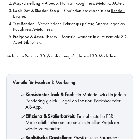
Map-Erstellung
– Albedo, Normal, Roughness, Metallic, AO etc.
Look-Dev & Shader-Setup
– Einbinden der Maps in der
Render-
Engine
.
Test-Render
– Verschiedene Licht­setups prüfen; Anpassungen an
Roughness/Metalness.
Freigabe & Asset-Library
– Material wandert in eure zentrale 3D-
Asset-Bibliothek.
Mehr zum Prozess:
3D-Visualisierung-Studio
und
3D-Modellieren.
Vorteile für Marken & Marketing
Konsistenter Look & Feel:
Ein Material wirkt in jedem
Rendering gleich – egal ob Interior, Packshot oder
AR-App.
Effizienz & Skalierbarkeit:
Einmal erstellte PBR-
Materialbibliotheken lassen sich in allen Projekten
wiederverwenden.
Realistische Darstellung:
Physikalische Parameter