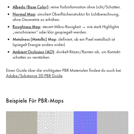
Albedo (Base Color)
:
reine Farb­information ohne Licht/Schatten.
Normal Map
:
simuliert Oberflächen­struktur für Lichtberechnung,
ohne Geometrie zu erhöhen.
Roughness Map
:
steuert Mikro-Rauigkeit → wie stark Highlights
„verschmieren“ oder klar gespiegelt werden.
Metalness (Metallic) Map:
definiert, ob ein Pixel metallisch ist
(spiegelt Energie anders wider).
Ambient Occlusion (AO)
:
dunkelt Ritzen/Kanten ab, um Kontakt­
schatten zu verstärken.
Einen Guide über die wichtigsten PBR Materialen findest du auch bei
Adobe/Substance 3D PBR Guide
.
Beispiele Für PBR-Maps