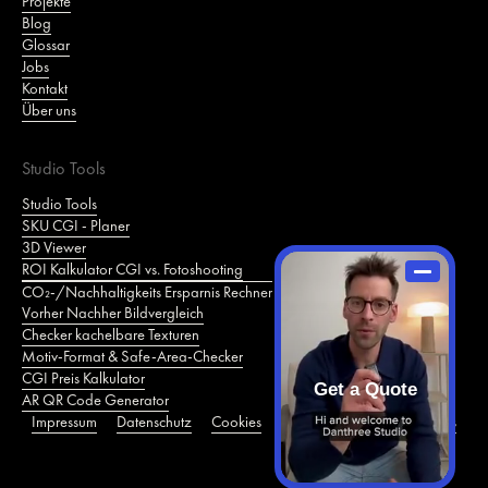
Projekte
Blog
Glossar
Jobs
Kontakt
Über uns
Studio Tools
Studio Tools
SKU CGI - Planer
3D Viewer
ROI Kalkulator CGI vs. Fotoshooting
CO₂‑/Nachhaltigkeits Ersparnis Rechner
Vorher Nachher Bildvergleich
Checker kachelbare Texturen
Motiv‑Format & Safe‑Area‑Checker
CGI Preis Kalkulator
Get a Quote
AR QR Code Generator
Impressum
Datenschutz
Cookies
Cookie Einstellungen
Jobs