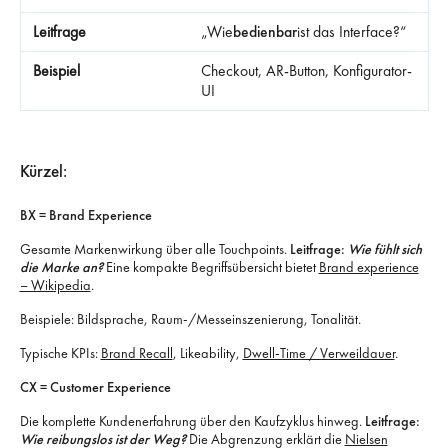
„Wie
bedienbar
ist das Interface?“
Checkout, AR-Button, Konfigurator-
UI
Kürzel:
BX = Brand Experience
Gesamte Markenwirkung über alle Touchpoints.
Leitfrage:
Wie fühlt sich
die Marke an?
Eine kompakte Begriffsübersicht bietet
Brand experience
– Wikipedia
.
Beispiele: Bildsprache, Raum-/Messeinszenierung, Tonalität.
Typische KPIs:
Brand Recall
, Likeability,
Dwell-Time / Verweildauer
.
CX = Customer Experience
Die komplette Kundenerfahrung über den Kaufzyklus hinweg.
Leitfrage:
Wie reibungslos ist der Weg?
Die Abgrenzung erklärt die
Nielsen