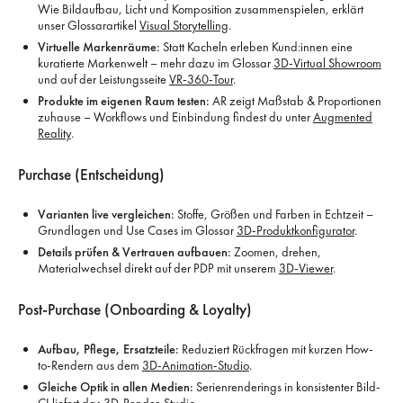
Wie Bildaufbau, Licht und Komposition zusammenspielen, erklärt
unser Glossarartikel
Visual Storytelling
.
Virtuelle Markenräume:
Statt Kacheln erleben Kund:innen eine
kuratierte Markenwelt – mehr dazu im Glossar
3D-Virtual Showroom
und auf der Leistungsseite
VR-360-Tour
.
Produkte im eigenen Raum testen:
AR zeigt Maßstab & Proportionen
zuhause – Workflows und Einbindung findest du unter
Augmented
Reality
.
Purchase (Entscheidung)
Varianten live vergleichen:
Stoffe, Größen und Farben in Echtzeit –
Grundlagen und Use Cases im Glossar
3D-Produktkonfigurator
.
Details prüfen & Vertrauen aufbauen:
Zoomen, drehen,
Materialwechsel direkt auf der PDP mit unserem
3D-Viewer
.
Post-Purchase (Onboarding & Loyalty)
Aufbau, Pflege, Ersatzteile:
Reduziert Rückfragen mit kurzen How-
to-Rendern aus dem
3D-Animation-Studio
.
Gleiche Optik in allen Medien:
Serienrenderings in konsistenter Bild-