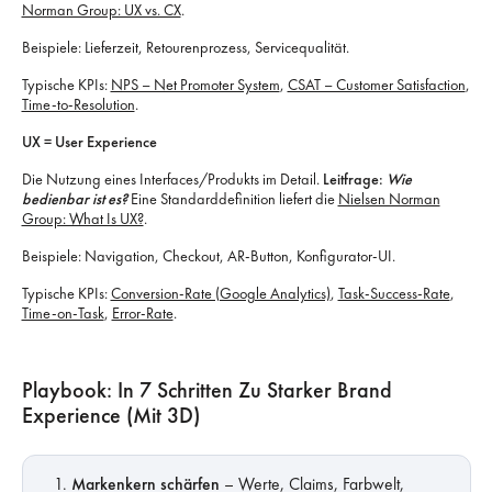
Norman Group: UX vs. CX
.
Beispiele: Lieferzeit, Retourenprozess, Servicequalität.
Typische KPIs:
NPS – Net Promoter System
,
CSAT – Customer Satisfaction
,
Time-to-Resolution
.
UX = User Experience
Die Nutzung eines Interfaces/Produkts im Detail.
Leitfrage:
Wie
bedienbar ist es?
Eine Standarddefinition liefert die
Nielsen Norman
Group: What Is UX?
.
Beispiele: Navigation, Checkout, AR-Button, Konfigurator-UI.
Typische KPIs:
Conversion-Rate (Google Analytics)
,
Task-Success-Rate
,
Time-on-Task
,
Error-Rate
.
Playbook: In 7 Schritten Zu Starker Brand
Experience (mit 3D)
Markenkern schärfen
– Werte, Claims, Farbwelt,