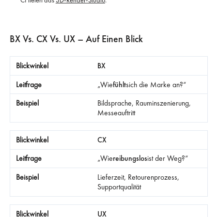
CI liefert das
3D-Render-Studio
.
BX Vs. CX Vs. UX – Auf Einen Blick
BX
„Wie
fühlt
sich die Marke an?“
Bildsprache, Rauminszenierung,
Messeauftritt
CX
„Wie
reibungslos
ist der Weg?“
Lieferzeit, Retourenprozess,
Supportqualität
UX