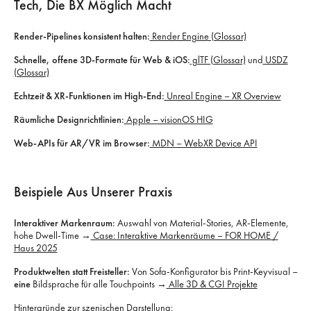
Tech, Die BX Möglich Macht
Render-Pipelines konsistent halten:
Render Engine (Glossar)
Schnelle, offene 3D-Formate für Web & iOS:
glTF (Glossar)
und
USDZ
(Glossar)
Echtzeit & XR-Funktionen im High-End:
Unreal Engine – XR Overview
Räumliche Designrichtlinien:
Apple – visionOS HIG
Web-APIs für AR/VR im Browser:
MDN – WebXR Device API
Beispiele Aus Unserer Praxis
Interaktiver Markenraum:
Auswahl von Material-Stories, AR-Elemente,
hohe Dwell-Time →
Case: Interaktive Markenräume – FOR HOME /
Haus 2025
Produktwelten statt Freisteller:
Von Sofa-Konfigurator bis Print-Keyvisual –
eine
Bildsprache für alle Touchpoints →
Alle 3D & CGI Projekte
Hintergründe zur szenischen Darstellung: