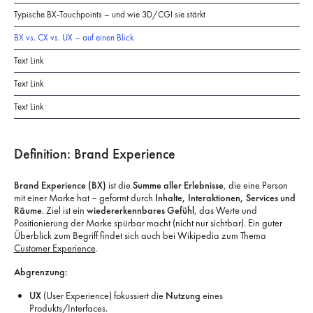
Typische BX-Touchpoints – und wie 3D/CGI sie stärkt
BX vs. CX vs. UX – auf einen Blick
Text Link
Text Link
Text Link
Definition: Brand Experience
Brand Experience (BX)
ist die
Summe aller Erlebnisse
, die eine Person
mit einer Marke hat – geformt durch
Inhalte, Interaktionen, Services und
Räume
. Ziel ist ein
wiedererkennbares Gefühl
, das Werte und
Positionierung der Marke spürbar macht (nicht nur sichtbar). Ein guter
Überblick zum Begriff findet sich auch bei Wikipedia zum Thema
Customer Experience
.
Abgrenzung:
UX
(User Experience) fokussiert die
Nutzung
eines
Produkts/Interfaces.