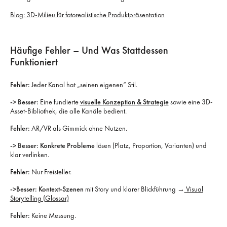
Blog: 3D-Milieu für fotorealistische Produktpräsentation
Häufige Fehler – Und Was Stattdessen
Funktioniert
Fehler:
Jeder Kanal hat „seinen eigenen“ Stil.
-> Besser:
Eine fundierte
visuelle Konzeption & Strategie
sowie eine 3D-
Asset-Bibliothek, die alle Kanäle bedient.
Fehler:
AR/VR als Gimmick ohne Nutzen.
-> Besser:
Konkrete Probleme
lösen (Platz, Proportion, Varianten) und
klar verlinken.
Fehler:
Nur Freisteller.
->Besser:
Kontext-Szenen
mit Story und klarer Blickführung →
Visual
Storytelling (Glossar)
Fehler:
Keine Messung.