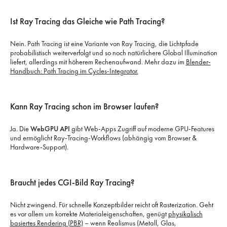
Ist Ray Tracing das Gleiche wie Path Tracing?
Nein. Path Tracing ist eine Variante von Ray Tracing, die Lichtpfade
probabilistisch weiterverfolgt und so noch natürlichere Global Illumination
liefert, allerdings mit höherem Rechenaufwand. Mehr dazu im
Blender-
Handbuch: Path Tracing im Cycles-Integrator.
Kann Ray Tracing schon im Browser laufen?
Ja. Die
WebGPU API
gibt Web-Apps Zugriff auf moderne GPU-Features
und ermöglicht Ray-Tracing-Workflows (abhängig vom Browser &
Hardware-Support).
Braucht jedes CGI-Bild Ray Tracing?
Nicht zwingend. Für schnelle Konzeptbilder reicht oft Rasterization. Geht
es vor allem um korrekte Materialeigenschaften, genügt
physikalisch
basiertes Rendering (PBR)
– wenn Realismus (Metall, Glas,