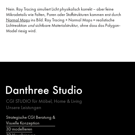
Nein. Ray Tracing simuliert Licht physikalisch korrekt – aber feine
Mikrodetails wie Falten, Poren oder Stoffstrukturen kommen erst durch
Normal Maps
ins Bild. Ray Tracing + Normal Maps = realistische
Lichtreaktion
und
sichtbare Materialstruktur, ohne dass das Polygon-
Model riesig wird.
CGI STUDIO für Möbel, Home & Living
Unsere Leistungen
Strategische CGI Beratung &
Visuelle Konzeption
3D modellieren