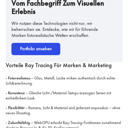
Vom Fachbegriff Zum Visuellen
Erlebnis
Wir nutzen diese Technologien nicht nur, wir
beherrschen sie. Entdecke, wie wir für führende
Marken fotorealistische Welten erschaffen.
Portfolio ansehen
Vorteile Ray Tracing Für Marken & Marketing
- Fotorealismus
– Glas, Metall, Lacke wirken authentisch durch echte
Lichtberechnung.
- Konsistenz
– Gleiche Licht-/Material-Setups erzeugen Serien mit
einheitlichem Look.
- Flexibilität
– Kamera, Licht & Material sind jederzeit anpassbar – ohne
neues Shooting.
- Zukunftsfähig
– WebGPU erlaubt Ray-Tracing-Funktionen zunehmend
direkt im Browser (z. B. für 3D-Konfiguratoren).