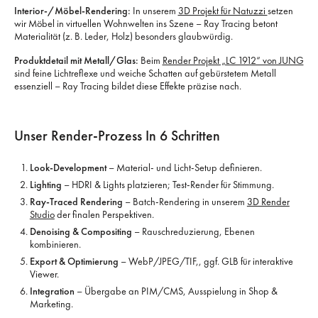
Interior-/Möbel-Rendering:
In unserem
3D Projekt für Natuzzi
setzen
wir Möbel in virtuellen Wohnwelten ins Szene – Ray Tracing betont
Materialität (z. B. Leder, Holz) besonders glaubwürdig.
Produktdetail mit Metall/Glas:
Beim
Render Projekt „LC 1912“ von JUNG
sind feine Lichtreflexe und weiche Schatten auf gebürstetem Metall
essenziell – Ray Tracing bildet diese Effekte präzise nach.
Unser Render-Prozess In 6 Schritten
Look-Development
– Material- und Licht-Setup definieren.
Lighting
– HDRI & Lights platzieren; Test-Render für Stimmung.
Ray-Traced Rendering
– Batch-Rendering in unserem
3D Render
Studio
der finalen Perspektiven.
Denoising & Compositing
– Rauschreduzierung, Ebenen
kombinieren.
Export & Optimierung
– WebP/JPEG/TIF,, ggf. GLB für interaktive
Viewer.
Integration
– Übergabe an PIM/CMS, Ausspielung in Shop &
Marketing.