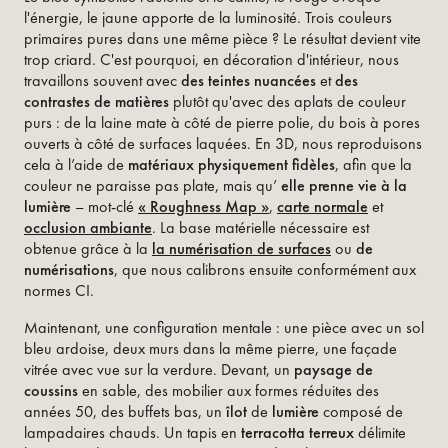
l'énergie, le jaune apporte de la luminosité. Trois couleurs
primaires pures dans une même pièce ? Le résultat devient vite
trop criard. C'est pourquoi, en décoration d'intérieur, nous
travaillons souvent avec
des teintes nuancées
et
des
contrastes de matières
plutôt qu'avec des aplats de couleur
purs : de la laine mate à côté de pierre polie, du bois à pores
ouverts à côté de surfaces laquées. En 3D, nous reproduisons
cela à l’aide de
matériaux physiquement fidèles
, afin que la
couleur ne paraisse pas plate, mais qu’
elle prenne vie à la
lumière
– mot-clé
« Roughness Map »
,
carte normale
et
occlusion ambiante
. La base matérielle nécessaire est
obtenue grâce à la
la numérisation de surfaces
ou
de
numérisations
, que nous calibrons ensuite conformément aux
normes CI.
Maintenant, une configuration mentale : une pièce avec un sol
bleu ardoise, deux murs dans la même pierre, une façade
vitrée avec vue sur la verdure. Devant, un
paysage de
coussins
en sable, des mobilier aux formes réduites des
années 50, des buffets bas, un
îlot
de
lumière
composé de
lampadaires chauds. Un tapis en
terracotta terreux
délimite