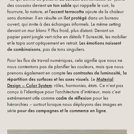
des coussins devient
un ton sable
qui rappelle le cuir, la
fourrure, la nature, et l'
accent terracotta
ajoute de la chaleur
sans dominer. Il en résulte un
îlot protégé
dans un bureau
ouvert, qui invite à des échanges informels. Le même setting
devant un mur blanc ? Plus froid, plus distant. Devant un
papier peint jungle vert riche en détails ? Surexcité, les mobilier
et le tapis sont optiquement en retrait.
Les émotions naissent
de combinaisons
, pas de tons singuliers.
Pour les flux de travail numériques, cela signifie que nous ne
nous contentons pas de planifier les couleurs, mais que nous
prenons également en compte
les contrastes de luminosité, la
répartition des surfaces et les axes visuels
. Le
Material
Design – Color System
: rôles, harmonies, états. Ce n’est pas
conçu à l’identique pour l’architecture d’intérieur, mais c’est
extrêmement utile comme
cadre de réflexion
pour les
hiérarchies – surtout lorsque nous déployons des images en
série
pour des campagnes et le commerce en ligne
.