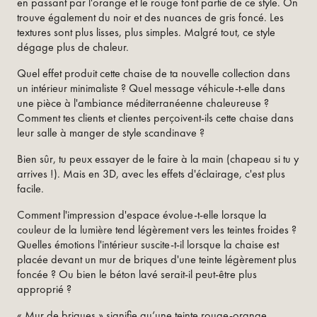
en passant par l'orange et le rouge font partie de ce style. On
trouve également du noir et des nuances de gris foncé. Les
textures sont plus lisses, plus simples. Malgré tout, ce style
dégage plus de chaleur.
Quel effet produit cette chaise de ta nouvelle collection dans
un intérieur minimaliste ? Quel message véhicule-t-elle dans
une pièce à l'ambiance méditerranéenne chaleureuse ?
Comment tes clients et clientes perçoivent-ils cette chaise dans
leur salle à manger de style scandinave ?
Bien sûr, tu peux essayer de le faire à la main (chapeau si tu y
arrives !). Mais en 3D, avec les effets d'éclairage, c'est plus
facile.
Comment l'impression d'espace évolue-t-elle lorsque la
couleur de la lumière tend légèrement vers les teintes froides ?
Quelles émotions l'intérieur suscite-t-il lorsque la chaise est
placée devant un mur de briques d'une teinte légèrement plus
foncée ? Ou bien le béton lavé serait-il peut-être plus
approprié ?
« Mur de briques » signifie qu’une teinte rouge-orange