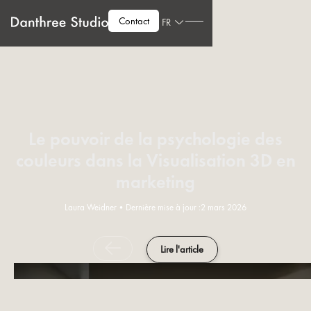
Contact
FR
Le pouvoir de la psychologie des
couleurs dans la Visualisation 3D en
marketing
Laura Weidner
•
Dernière mise à jour :
2 mars 2026
Lire l'article