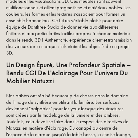
modèles et les visualisations 3D. Ces meubles sont souvent
multifonctionnels et allient pragmatisme et matériaux nobles. Les
couleurs, les formes et les textures s’associent pour former un
ensemble harmonieux. Ce fut un véritable plaisir pour notre
équipe de Danthree Studio de donner vie aux différentes
finitions et aux particularités tactiles propres à chaque matériau
dans le rendu 3D ! Authenticité, expérience client et transmission
des valeurs de la marque : tels étaient les objectifs de ce projet
3D.
Un Design Épuré, Une Profondeur Spatiale –
Rendu CGI De L'éclairage Pour L'univers Du
Mobilier Natuzzi
Nos artistes ont réalisé beaucoup de choses dans le domaine
de l'image de synthèse en utilisant la lumière. Les surfaces
deviennent "palpables" pour les yeux lorsque des structures
sont créées par le modelage de la lumière et des ombres.
Toutefois, cela devait se faire dans le respect des directives de
Natuzzi en matière d'éclairage. Du canapé au centre de
l'espace de la marque jusqu'à la table basse, la chaise lounge,