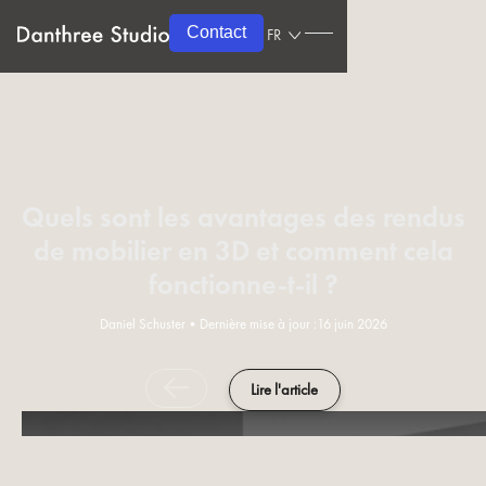
Contact
FR
Quels sont les avantages des rendus
de mobilier en 3D et comment cela
fonctionne-t-il ?
Daniel Schuster
•
Dernière mise à jour :
16 juin 2026
Lire l'article