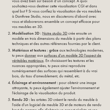
vous avez bien sûr besoin d’un concept. À quoi
souhaitez-vous destiner cette visualisation CGI et dans
quel but ? Si vous confiez la visualisation de vos meubles
à Danthree Studio, nous en discuterons d’abord avec
vous et élaborerons ensemble un concept efficace pour
vos meubles en 3D.
Modélisation 3D :
Notre studio 3D
crée ensuite un
modèle en trois dimensions du meuble à partir des plans
techniques et des autres références fournies par le client.
Matériaux et textures : grâce
aux technologies modernes,
tu peux
donner
aux
surfaces d'un modèle 3D l'aspect de
véritables matériaux
. En choisissant les textures et les
nuances appropriées, tu peux ainsi reproduire
numériquement des surfaces qui ressemblent à du vrai
bois, du tissu d'ameublement, du métal, etc.
Éclairage et environnement :
pour obtenir une image
attrayante, tu peux également ajuster l'environnement et
l'éclairage de la visualisation du produit.
Rendu 3D :
les artistes 3D créent le rendu du meuble à
l'aide d'un logiciel de meuble 3D et de moteurs de rendu
haut de gamme afin d'obtenir un aspect réaliste et une