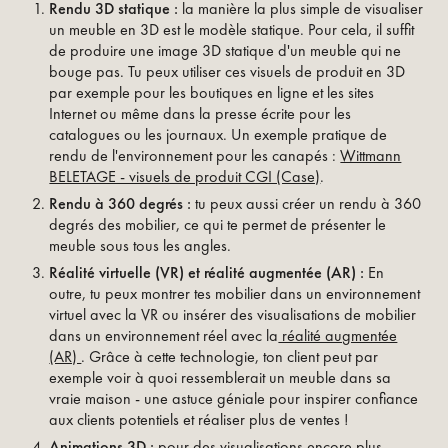
Rendu 3D statique :
la manière la plus simple de visualiser
un meuble en 3D est le modèle statique. Pour cela, il suffit
de produire une image 3D statique d'un meuble qui ne
bouge pas. Tu peux utiliser ces visuels de produit en 3D
par exemple pour les boutiques en ligne et les sites
Internet ou même dans la presse écrite pour les
catalogues ou les journaux. Un exemple pratique de
rendu de l'environnement pour les canapés :
Wittmann
BELETAGE - visuels de produit CGI (Case)
.
Rendu à 360 degrés :
tu peux aussi créer un rendu à 360
degrés des mobilier, ce qui te permet de présenter le
meuble sous tous les angles.
Réalité virtuelle (VR) et réalité augmentée (AR) :
En
outre, tu peux montrer tes mobilier dans un environnement
virtuel avec la VR ou insérer des visualisations de mobilier
dans un environnement réel avec la
réalité augmentée
(AR)
. Grâce à cette technologie, ton client peut par
exemple voir à quoi ressemblerait un meuble dans sa
vraie maison - une astuce géniale pour inspirer confiance
aux clients potentiels et réaliser plus de ventes !
Animations 3D :
pour des visualisations encore plus