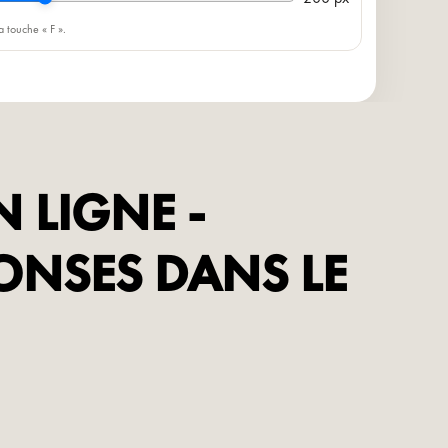
a touche « F ».
 LIGNE -
ONSES DANS LE