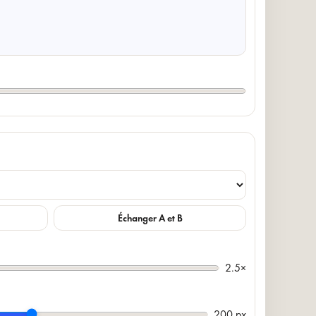
Échanger A et B
2.5×
200 px