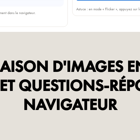
Astuce : en mode « Flicker », appuyez sur l
ement dans le navigateur.
ISON D'IMAGES EN
ET QUESTIONS-RÉP
NAVIGATEUR