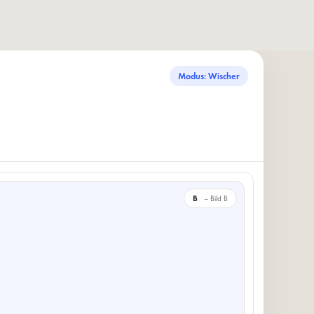
Modus: Wischer
B
– Bild B