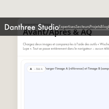
Comparaison d'images
Expertises
Secteurs
Projets
Blog
Avant/après & AQ
Chargez deux images et comparez-les à l'aide des outils « Wischer 
Lupe ». Tout se passe entièrement dans le navigateur – aucun tél
Veuillez télécharger l'image A (référence) et l'image B (comp
A
– Bild A