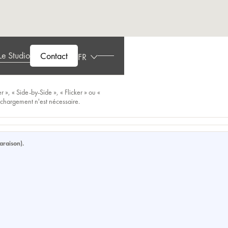
Le Studio
Contact
FR
», « Side-by-Side », « Flicker » ou «
échargement n'est nécessaire.
araison).