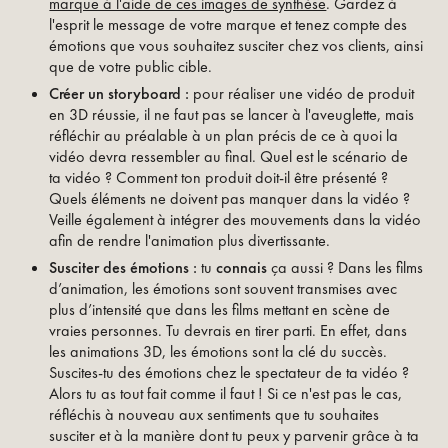
marque à l'aide de ces images de synthèse
. Gardez à
l'esprit le message de votre marque et tenez compte des
émotions que vous souhaitez susciter chez vos clients, ainsi
que de votre public cible.
Créer un storyboard :
pour réaliser une vidéo de produit
en 3D réussie, il ne faut pas se lancer à l'aveuglette, mais
réfléchir au préalable à un plan précis de ce à quoi la
vidéo devra ressembler au final. Quel est le scénario de
ta vidéo ? Comment ton produit doit-il être présenté ?
Quels éléments ne doivent pas manquer dans la vidéo ?
Veille également à intégrer des mouvements dans la vidéo
afin de rendre l'animation plus divertissante.
Susciter des émotions :
tu
connais
ça aussi ? Dans les films
d’animation, les émotions sont souvent transmises avec
plus d’intensité que dans les films mettant en scène de
vraies personnes. Tu devrais en tirer parti. En effet, dans
les animations 3D, les émotions sont la clé du succès.
Suscites-tu des émotions chez le spectateur de ta vidéo ?
Alors tu as tout fait comme il faut ! Si ce n'est pas le cas,
réfléchis à nouveau aux sentiments que tu souhaites
susciter et à la manière dont tu peux y parvenir grâce à ta