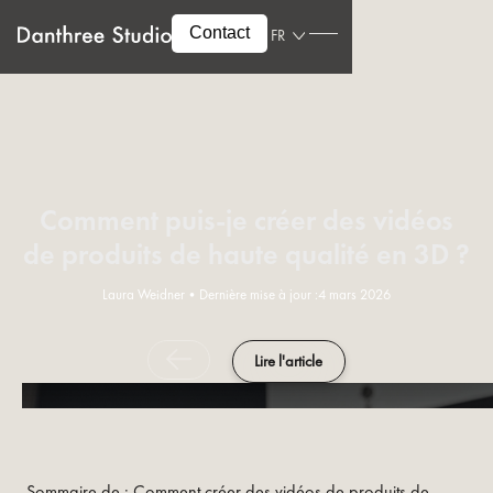
Contact
FR
Comment puis-je créer des vidéos
de produits de haute qualité en 3D ?
Laura Weidner
•
Dernière mise à jour :
4 mars 2026
Lire l'article
Sommaire de : Comment créer des vidéos de produits de