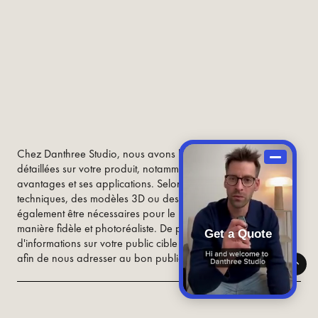
Chez Danthree Studio, nous avons besoin d'informations
détaillées sur votre produit, notamment ses fonctionnalités, ses
avantages et ses applications. Selon le produit, des dessins
techniques, des modèles 3D ou des échantillons peuvent
également être nécessaires pour le mettre en valeur de
manière fidèle et photoréaliste. De plus, nous avons besoin
Get a Quote
d'informations sur votre public cible et vos objectifs marketing
afin de nous adresser au bon public.