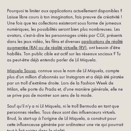
Pourquoi te limiter aux applications actuellement disponibles ?
Laisse libre cours à ton imagination, fais preuve de créativité !
Une fois que tes collections existeront sous forme de jumeaux
numériques, les possibilités seront bien plus nombreuses. Les
avatars, c'est-à-dire les personnages créés par CGI, présents
dans les jeux vidéo, les films et diverses
applications de réalité
augmentée (RA) ou de réalité virtuelle (RV)
, ont besoin d'être
habillés. Ton public cible est actif sur les réseaux sociaux ? Tu
as peut-être déjà entendu parler de Lil Miquela.
Miquela Sousa
, connue sous le nom de Lil Miquela, compte
plus d'un million d'abonnés sur Instagram et a déjà été piratée
par un troll d'extrême droite. Lors de la Fashion Week de
Milan, elle porte du Prada et, d'une manière générale, elle ne
se prive pas de montrer son sens de la mode.
Sauf qu'il n'y a ni Lil Miquela, ni le troll Bermuda en tant que
personnes réelles. Tous deux sont des influenceurs virtuels.
Brud, la start-up à l'origine de Lil Miquela, a construit pour
cette influenceuse générée par ordinateur une vie qui pourrait
tout à fait exister dans la réalité.