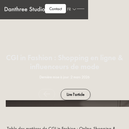
Contact
FR
CGI in Fashion : Shopping en ligne &
influenceurs de mode
Dernière mise à jour :
2 mars 2026
Lire l'article
Table des matières de CGI in Fashion : Online-Shopping &