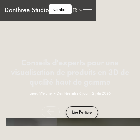
Contact
FR
Conseils d'experts pour une
visualisation de produits en 3D de
qualité haut de gamme
Laura Weidner
•
Dernière mise à jour :
12 juin 2026
Lire l'article