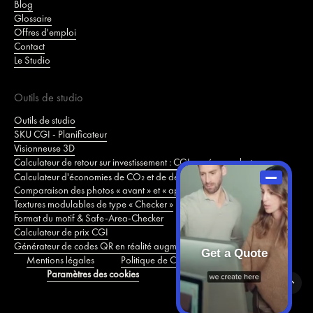
Blog
Glossaire
Offres d'emploi
Contact
Le Studio
Outils de studio
Outils de studio
SKU CGI - Planificateur
Visionneuse 3D
Calculateur de retour sur investissement : CGI vs. séance photo
Calculateur d'économies de CO₂ et de développement durable
Comparaison des photos « avant » et « après »
Textures modulables de type « Checker »
Format du motif & Safe-Area-Checker
Calculateur de prix CGI
Générateur de codes QR en réalité augmentée
Get a Quote
Mentions légales
Politique de Confidentialité
Cookies
Paramètres des cookies
Offres d'emploi