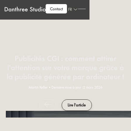
Contact
FR
Publicités CGI : comment attirer
l'attention sur votre marque grâce à
la publicité générée par ordinateur !
Martin Keller
•
Dernière mise à jour :
2 mars 2026
Lire l'article