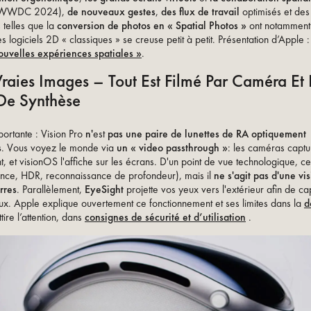
WWDC 2024),
de nouveaux gestes
,
des flux de travail
optimisés et des
s telles que la
conversion de photos en « Spatial Photos »
ont notamment 
es logiciels 2D « classiques » se creuse petit à petit. Présentation d’Apple 
ouvelles expériences spatiales »
.
raies Images – Tout Est Filmé Par Caméra Et
De Synthèse
ortante : Vision Pro
n'
est
pas une paire de lunettes de RA optiquement
s
. Vous voyez le monde via
un « video passthrough »
: les caméras captu
 et visionOS l'affiche sur les écrans. D'un point de vue technologique, ce
tence, HDR, reconnaissance de profondeur), mais il
ne s'agit pas d'une vis
rres
. Parallèlement,
EyeSight
projette vos yeux vers l'extérieur afin de ca
ux. Apple explique ouvertement ce fonctionnement et ses limites dans la
d
tire l’attention, dans
consignes de sécurité et d’utilisation
.