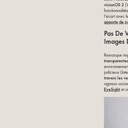
visionOS 2
(
fonctionnalité
l’écart avec l
apporte de n
Pas De V
Images 
Remarque imp
transparente
environnement,
judicieux (la
travers les ve
signaux socia
EyeSight
et at