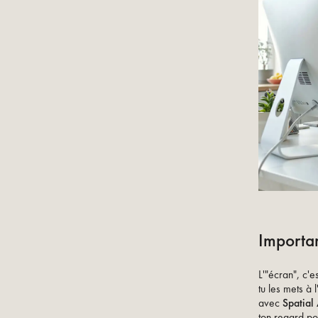
Importan
L'"écran", c'
tu les mets à 
avec
Spatial
ton regard po