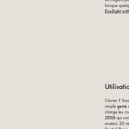
lorsque quelq
EyeSight with
Utilisat
Clavier ? Sou
simple
geste 
charge les co
ZEISS
qui son
avatars 3D ré