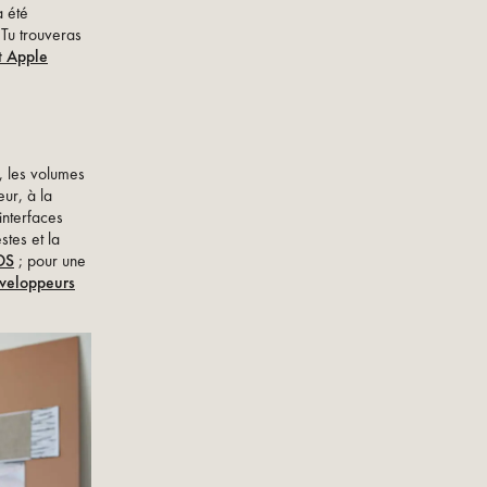
a été
Tu trouveras
t Apple
, les volumes
eur, à la
interfaces
stes et la
OS
; pour une
éveloppeurs