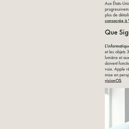
Aux États-Unis
progressiveme
plus de détail
consacrée à 
Que Sign
L'informatiqu
et les objets 
lumière et aux
doivent fonct
voix. Apple r
mise en perspe
visionOS
.