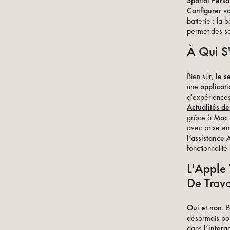
Spatial Pers
Configurer vo
batterie : la 
permet des se
À Qui S'
Bien sûr,
le s
une
applicat
d'expérience
Actualités d
grâce à
Mac 
avec prise e
l’assistance 
fonctionnalité
L'Apple 
De Trava
Oui et non.
B
désormais posi
dans
l’inter