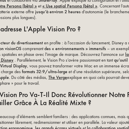
onas
et collaborent via
SharePlay
. Apple explique la configuration et l’util
tre Persona (bêta) »
et
« Use spatial Persona (bêta) »
. Concernant l’au
batterie externe offre
jusqu’à environ 2 heures
d’autonomie (le branchemen
ssions plus longues).
adresse L'Apple Vision Pro ?
ecteur du divertissement
en profite : à l'occasion du lancement, Disney a
ion visionOS
comprenant
des « environnements » immersifs
– un exemple
s spatiales en phase avec l'image de marque. Découvrez l'annonce sur
la
e Disney
. Parallèlement, le Vision Pro s’avère passionnant en tant
qu’outil
Virtual Display
, vous pouvez transformer votre Mac en un immense écran
n charge des
formats 32:9/ultra-large
et d’une résolution supérieure, sel
Apple
. Du côté des médias,
The Verge
explique en quoi cela pourrait deve
 phare » pour le travail.
Vision Pro Va-T-Il Donc Révolutionner Notre
iller Grâce À La Réalité Mixte ?
eaucoup d’éléments semblent familiers : des applications connues, mais q
tionner librement, redimensionner et utiliser en parallèle. La valeur ajout
action ergonomique
,
les grands écrans virtuels
et
la collaboration spatia