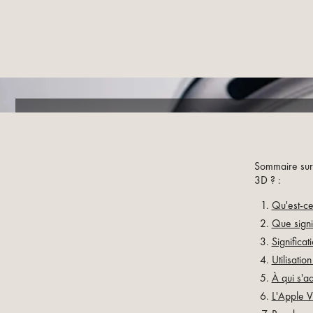
Sommaire sur l
3D ? :
Qu'est-ce
Que signi
Significat
Utilisatio
À qui s'a
L'Apple Vi