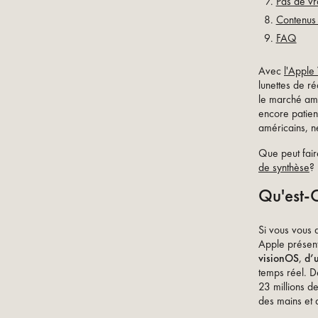
Pas de vr
Contenus 3
FAQ
Avec
l'Apple 
lunettes de ré
le marché amé
encore patient
américains, n
Que peut faire
de synthèse
?
Qu'est-C
Si vous vous 
Apple présen
visionOS
,
d’
temps réel. 
23 millions de
des mains et d