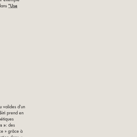
 dans
"Use
tu valides d'un
Siri
prend en
étiques
s »
: des
ace » grâce à