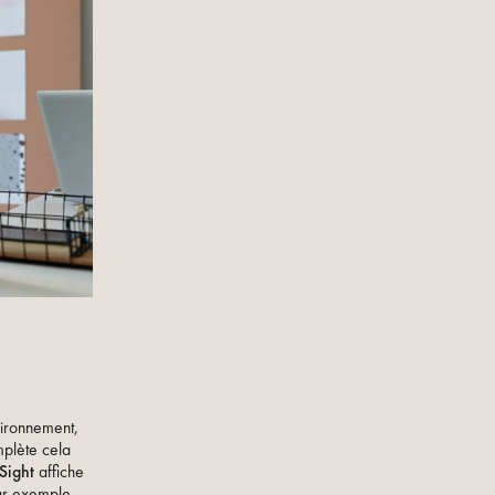
vironnement,
omplète cela
Sight
affiche
par exemple