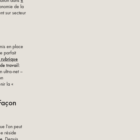
isation dans
«
tonomie de la
t sur secteur
 mis en place
 parfait
 rubrique
 de travail
:
 ultra-net –
on
nir la «
 Façon
ue l’on peut
ée réside
le
. Depuis