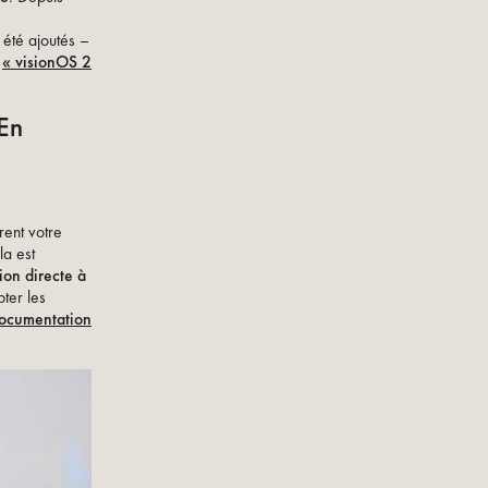
été ajoutés –
:
« visionOS 2
 En
rent votre
la est
ion directe à
pter les
ocumentation