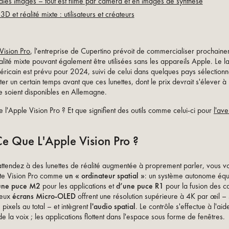
aies images – tout est filmé par caméra et en images de synthèse
D et réalité mixte : utilisateurs et créateurs
Vision Pro
, l'entreprise de Cupertino prévoit de commercialiser prochain
alité mixte pouvant également être utilisées sans les appareils Apple. Le 
ricain est prévu pour 2024, suivi de celui dans quelques pays sélectionné
er un certain temps avant que ces lunettes, dont le prix devrait s'élever 
e soient disponibles en Allemagne.
 l'Apple Vision Pro ? Et que signifient des outils comme celui-ci pour
l'ave
e Que L'Apple Vision Pro ?
attendez à des lunettes de réalité augmentée à proprement parler, vous v
te Vision Pro comme
un « ordinateur spatial »
: un système autonome éq
une puce M2
pour les applications et
d’une puce R1
pour la fusion des c
Deux
écrans Micro-OLED
offrent une résolution supérieure à 4K par œil – 
 pixels au total – et intègrent
l'audio spatial
. Le contrôle s'effectue à l'ai
e la voix ; les applications flottent dans l'espace sous forme de fenêtres.