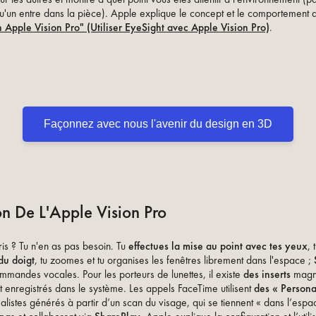
u'un entre dans la pièce). Apple explique le concept et le comportement
 Apple Vision Pro" (Utiliser EyeSight avec Apple Vision Pro)
.
Façonnez avec nous l'avenir du design en 3D
ion De L'Apple Vision Pro
ris ? Tu n'en as pas besoin. Tu
effectues la mise au point avec tes yeux
, 
du doigt
, tu zoomes et tu organises les fenêtres librement dans l'espace ;
mmandes vocales. Pour les porteurs de lunettes, il existe
des inserts
magn
t enregistrés dans le système. Les appels FaceTime utilisent
des « Persona
alistes générés à partir d’un scan du visage, qui se tiennent « dans l’esp