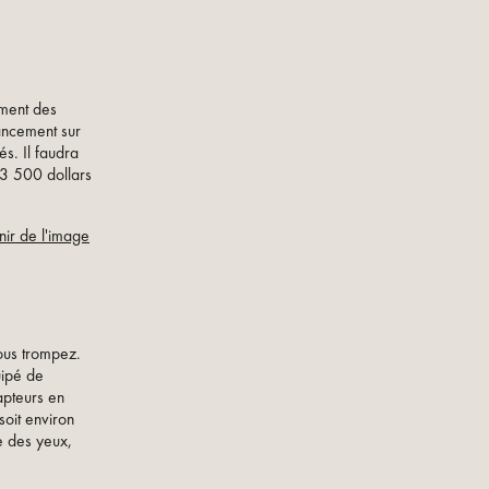
ement des
lancement sur
s. Il faudra
à 3 500 dollars
nir de l'image
ous trompez.
uipé de
apteurs en
soit environ
de des yeux,