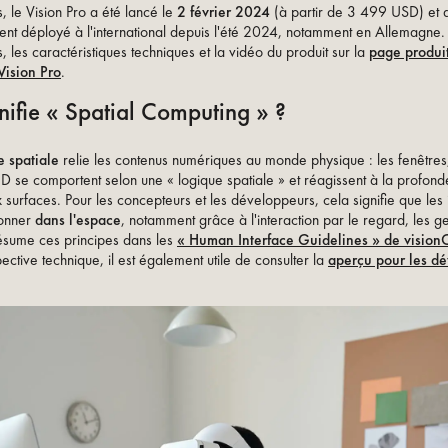
, le Vision Pro a été lancé le
2 février 2024
(à partir de 3 499 USD) et 
nt déployé à l'international depuis l'été 2024, notamment en Allemagne. 
s, les caractéristiques techniques et la vidéo du produit sur la
page produi
Vision Pro
.
ifie « Spatial Computing » ?
e spatiale
relie les contenus numériques au monde physique : les fenêtres
3D se comportent selon une « logique spatiale » et réagissent à la profond
 surfaces. Pour les concepteurs et les développeurs, cela signifie que les 
ionner
dans l'espace
, notamment grâce à l'interaction par le regard, les ge
ésume ces principes dans les
« Human Interface Guidelines » de vision
ctive technique, il est également utile de consulter la
aperçu pour les d