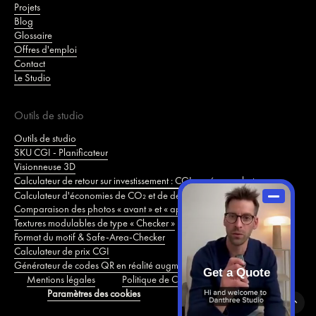
Projets
Blog
Glossaire
Offres d'emploi
Contact
Le Studio
Outils de studio
Outils de studio
SKU CGI - Planificateur
Visionneuse 3D
Calculateur de retour sur investissement : CGI vs. séance photo
Calculateur d'économies de CO₂ et de développement durable
Comparaison des photos « avant » et « après »
Textures modulables de type « Checker »
Format du motif & Safe-Area-Checker
Calculateur de prix CGI
Générateur de codes QR en réalité augmentée
Get a Quote
Mentions légales
Politique de Confidentialité
Cookies
Paramètres des cookies
Offres d'emploi