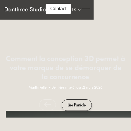
Contact
FR
Comment la conception 3D permet à
votre marque de se démarquer de
la concurrence
Martin Keller
•
Dernière mise à jour :
2 mars 2026
Lire l'article