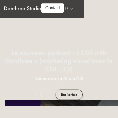
Contact
FR
Le nouveau podcast : « CGI with
Danthree » (marketing visuel avec la
CGI - 3D)
Dernière mise à jour :
12 juillet 2025
Lire l'article