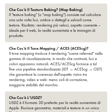
Che Cos’è Il Texture Baking? (Map Baking)
Il "texture baking" (o "map baking") consiste nel calcolare
una sola volta luci, ombre o dettagli e salvarli come
texture. Risultato: rendering più veloci, aspetto coerente –
ideale per il web, la realtà aumentata e le immagini di
prodotto.
Che Cos’è Il Tone Mapping / ACES (ACEScg)?
Il tone mapping traduce il rendering "scene-referred" nella
gamma di visualizzazione, in modo che contrasti, luci e
colori appaiano naturali. ACES/ACEScg fornisce a tal
fine una pipeline standardizzata (IDT → ACEScg → ODT)
che garantisce la coerenza dell'aspetto visivo tra
rendering, video e web: meno cicli di correzione,
maggiore stabilità del marchio.
Che Cos’è L’USDZ?
USDZ è il formato 3D preferito per la realtà aumentata di
Apple. Riunisce geometria, materiali e texture in un unico