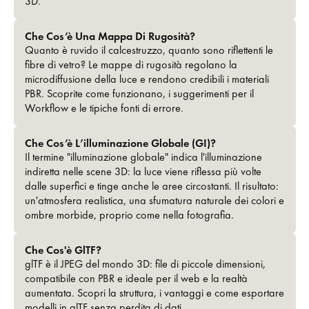
3D.
Che Cos’è Una Mappa Di Rugosità?
Quanto è ruvido il calcestruzzo, quanto sono riflettenti le
fibre di vetro? Le mappe di rugosità regolano la
microdiffusione della luce e rendono credibili i materiali
PBR. Scoprite come funzionano, i suggerimenti per il
Workflow e le tipiche fonti di errore.
Che Cos’è L’illuminazione Globale (GI)?
Il termine "illuminazione globale" indica l'illuminazione
indiretta nelle scene 3D: la luce viene riflessa più volte
dalle superfici e tinge anche le aree circostanti. Il risultato:
un'atmosfera realistica, una sfumatura naturale dei colori e
ombre morbide, proprio come nella fotografia.
Che Cos'è GlTF?
glTF è il JPEG del mondo 3D: file di piccole dimensioni,
compatibile con PBR e ideale per il web e la realtà
aumentata. Scopri la struttura, i vantaggi e come esportare
modelli in glTF senza perdita di dati.