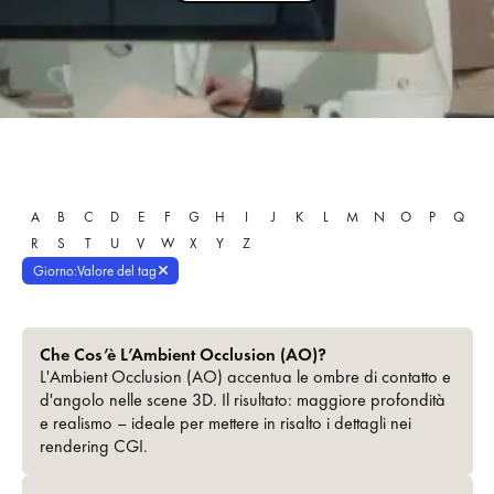
A
B
C
D
E
F
G
H
I
J
K
L
M
N
O
P
Q
R
S
T
U
V
W
X
Y
Z
Giorno
:
Valore del tag
Che Cos’è L’Ambient Occlusion (AO)?
L'Ambient Occlusion (AO) accentua le ombre di contatto e
d'angolo nelle scene 3D. Il risultato: maggiore profondità
e realismo – ideale per mettere in risalto i dettagli nei
rendering CGI.