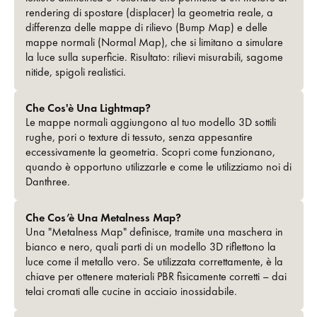
rendering di spostare (displacer) la geometria reale, a
differenza delle mappe di rilievo (Bump Map) e delle
mappe normali (Normal Map), che si limitano a simulare
la luce sulla superficie. Risultato: rilievi misurabili, sagome
nitide, spigoli realistici.
Che Cos'è Una Lightmap?
Le mappe normali aggiungono al tuo modello 3D sottili
rughe, pori o texture di tessuto, senza appesantire
eccessivamente la geometria. Scopri come funzionano,
quando è opportuno utilizzarle e come le utilizziamo noi di
Danthree.
Che Cos’è Una Metalness Map?
Una "Metalness Map" definisce, tramite una maschera in
bianco e nero, quali parti di un modello 3D riflettono la
luce come il metallo vero. Se utilizzata correttamente, è la
chiave per ottenere materiali PBR fisicamente corretti – dai
telai cromati alle cucine in acciaio inossidabile.