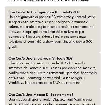
approvati e utilizzarli in modo coerente su tutti i canali.
Che Cos’è Un Configuratore Di Prodotti 3D?
Un configuratore di prodotti 3D trasforma gli articoli statici
in esperienze interattive: i clienti scelgono le varianti di
colore, materiale e taglia in tempo reale, direttamente nel
browser. Scopri qui come i marchi lo utilizzano per
aumentare il fatturato, ridurre i resi e passare senza
soluzione di continuità a showroom virtuali o tour a 360
gradi.
Che Cos’è Uno Showroom Virtuale 3D?
Che cos'è uno showroom virtuale 3D? - Un mondo
interattivo del marchio in cui i clienti possono sperimentare,
configurare e acquistare direttamente i prodotti. Scoprite la
definizione, i vantaggi commerciali, la tecnologia, il
Workflow, le best practice, le FAQ e ulteriori link.
Che Cos’è Una Mappa Di Spostamento?
Una mappa di spostamento (Displacement Map) è una
texture altimetrica o vettoriale che permette a un motore di