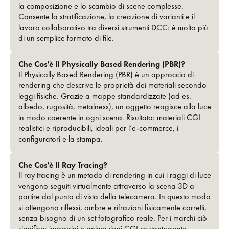
la composizione e lo scambio di scene complesse.
Consente la stratificazione, la creazione di varianti e il
lavoro collaborativo tra diversi strumenti DCC: è molto più
di un semplice formato di file.
Che Cos'è Il Physically Based Rendering (PBR)?
Il Physically Based Rendering (PBR) è un approccio di
rendering che descrive le proprietà dei materiali secondo
leggi fisiche. Grazie a mappe standardizzate (ad es.
albedo, rugosità, metalness), un oggetto reagisce alla luce
in modo coerente in ogni scena. Risultato: materiali CGI
realistici e riproducibili, ideali per l’e-commerce, i
configuratori e la stampa.
Che Cos'è Il Ray Tracing?
Il ray tracing è un metodo di rendering in cui i raggi di luce
vengono seguiti virtualmente attraverso la scena 3D a
partire dal punto di vista della telecamera. In questo modo
si ottengono riflessi, ombre e rifrazioni fisicamente corretti,
senza bisogno di un set fotografico reale. Per i marchi ciò
significa: immagini e animazioni CGI costantemente