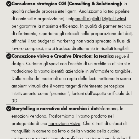
Consulenza strategica CGI (Consulting & Solutioning):
la
qualità richiede processi intelligenti. Analizziamo la tua pipeline
di contenuti e organizziamo
i
tuoi
gemelli digitali (Digital Twins)
per garantire la massima efficienza. In qualità di partner tecnico
di riferimento, superiamo gli ostacoli nella preparazione dei dati,
affinché il tuo budget di marketing non vada sprecato in flussi di
lavoro complessi, ma si traduca direttamente in risultati tangibili.
Concezione visiva e Creative Direction: la tecnica
segue il
design. Curiamo gli spazi con l'occhio di un architetto d'interni e
traduciamo
la
vostra
identità aziendale
in un'atmosfera tangibile.
Dalla scelta dei materiali alla regia delle luci: mettiamo in scena
ambienti virtuali che il vostro target di riferimento percepisce
intuitivamente come "premium", lontani dall'aspetto artificiale del
3D.
Storytelling e narrativa del marchio: i dati
informano, le
emozioni vendono. Trasformiamo il vostro prodotto nel
protagonista di una
narrazione visiva
. Che si tratti di un’oasi di
tranquillità in camera da letto o della vivacità della cucina,
creiamo narrazioni cinematografiche che risvegliano desideri. Il