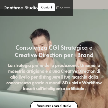
Contatti
IT
Consulenza CGI Strategica e
Creative Direction per i Brand
La strategia prima della produzione. Uniamo la
maestria artigianale a una Creative Direction di
alto livello per distinguere il tuo marchio dalla
concorrenza grazie a mondi 3D unici e Workflow
basati sull'intelligenza artificiale.
Visualizza i casi di studio