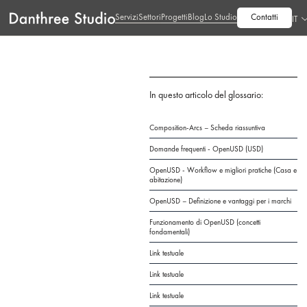
Servizi
Settori
Progetti
Blog
Lo Studio
Contatti
IT
In questo articolo del glossario:
Composition-Arcs – Scheda riassuntiva
Domande frequenti - OpenUSD (USD)
OpenUSD - Workflow e migliori pratiche (Casa e
abitazione)
OpenUSD – Definizione e vantaggi per i marchi
Funzionamento di OpenUSD (concetti
fondamentali)
Link testuale
Link testuale
Link testuale