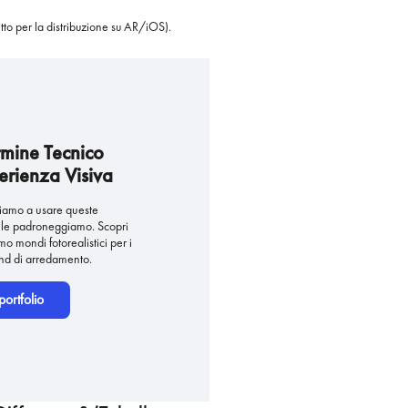
to per la distribuzione su AR/iOS).
rmine Tecnico
erienza Visiva
tiamo a usare queste
 le padroneggiamo. Scopri
o mondi fotorealistici per i
and di arredamento.
portfolio