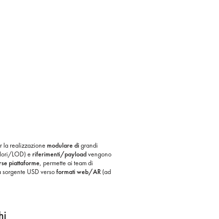
 la realizzazione
modulare di
grandi
olori/LOD) e
riferimenti/payload
vengono
rse piattaforme
, permette ai team di
na sorgente USD verso
formati web/AR
(ad
hi