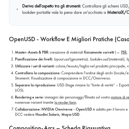
Deriva dell'aspetto tra gli strumenti:
Controllare gli schemi USD/g
lookdev portatile vale la pena dare un'occhiata a
MaterialX/
OpenUSD - Workflow E Migliori Pratiche (Casa
Master-Assets & PBR:
creazione di materiali
fisicamente corretti
(→
PBR
,
Pianificazione dei livelli:
layout.usd
(geometria),
lookdev.usd
(materiali),
l
Utilizzare i set di varianti:
colore/tessuto/taglia nel prodotto principale,
Controllare la composizione:
Comprendere l'ordine degli archi (locale/ere
Strumenti: Visualizzatore di composizione in DCC/Omniverso.
Separare la riproduzione:
USD-Stage rimane la “fonte di verità” – Espor
(iOS).
Rendering e serie:
immagini dei personaggi/filmato sul vostro
motore di r
numerose varianti tramite
la render farm
.
Collaborazione:
NVIDIA Omniverse - OpenUSD
è adatto per il lavoro e
DCC vedere
Houdini Solaris
,
Maya-USD
.
Composition-Arcs – Scheda Riassuntiva