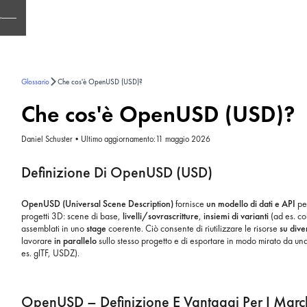
Glossario
Che cos'è OpenUSD (USD)?
Che cos'è OpenUSD (USD)?
Daniel Schuster
•
Ultimo aggiornamento:
11 maggio 2026
Definizione Di OpenUSD (USD)
OpenUSD (Universal Scene Description)
fornisce
un modello di dati e API
per
progetti 3D: scene di base,
livelli/sovrascritture
,
insiemi di varianti
(ad es. c
assemblati in uno
stage
coerente. Ciò consente di riutilizzare le risorse
su dive
lavorare
in parallelo
sullo stesso progetto e di esportare in modo mirato da u
es. glTF, USDZ).
OpenUSD – Definizione E Vantaggi Per I Marc