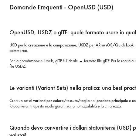
Domande Frequenti - OpenUSD (USD)
OpenUSD, USDZ o glTF: quale formato usare in qual
USD
per
la creazione e la composizione
,
USDZ
per
AR su iOS/Quick Look
,
commerce
.
Per la riproduzione sul web,
glTF
è l'ideale → formato file glTF. Per la realtà a
file USDZ.
Le varianti (Variant Sets) nella pratica: una best prac
Crea
un set di varianti
per colore/tessuto/taglia
nel
prodotto principale
e un 
fotocamera. In questo modo garantisci la riutilizzabilità e la chiarezza.
Quando devo convertire i dollari statunitensi (USD)
valuta?