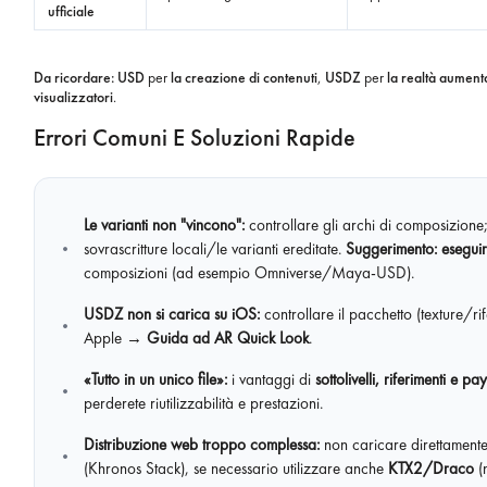
ufficiale
Da ricordare:
USD
per
la creazione di contenuti
,
USDZ
per
la realtà aument
visualizzatori
.
Errori Comuni E Soluzioni Rapide
Le varianti non "vincono":
controllare gli archi di composizione;
sovrascritture locali/le varianti ereditate.
Suggerimento: esegui
composizioni (ad esempio Omniverse/Maya-USD).
USDZ non si carica su iOS:
controllare il pacchetto (texture/rif
Apple →
Guida ad AR Quick Look
.
«Tutto in un unico file»:
i vantaggi di
sottolivelli, riferimenti e p
perderete riutilizzabilità e prestazioni.
Distribuzione web troppo complessa:
non caricare direttamente
(Khronos Stack), se necessario utilizzare anche
KTX2/Draco
(n