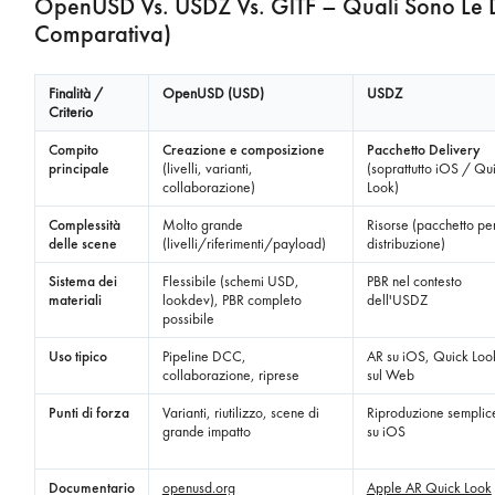
OpenUSD Vs. USDZ Vs. GlTF – Quali Sono Le D
Comparativa)
Finalità /
OpenUSD (USD)
USDZ
Criterio
Compito
Creazione e composizione
Pacchetto Delivery
principale
(livelli, varianti,
(soprattutto iOS / Qu
collaborazione)
Look)
Complessità
Molto grande
Risorse (pacchetto per
delle scene
(livelli/riferimenti/payload)
distribuzione)
Sistema dei
Flessibile (schemi USD,
PBR nel contesto
materiali
lookdev), PBR completo
dell'USDZ
possibile
Uso tipico
Pipeline DCC,
AR su iOS, Quick Loo
collaborazione, riprese
sul Web
Punti di forza
Varianti, riutilizzo, scene di
Riproduzione semplic
grande impatto
su iOS
Documentario
openusd.org
Apple AR Quick Look