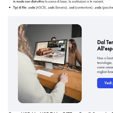
in modo non distruttivo
la scena di base, le sostituzioni e le varianti.
Tipi di file:
.usda
(ASCII),
.usdc
(binario),
.usd
(contenitore),
.usdz
(pacchet
Dal Te
All'esp
Non ci limi
tecnologie,
come creiam
migliori br
Vedi 