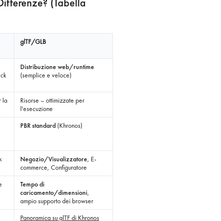
ifferenze? (Tabella
glTF/GLB
Distribuzione web/runtime
ick
(semplice e veloce)
 la
Risorse – ottimizzate per
l'esecuzione
PBR standard
(Khronos)
k
Negozio/Visualizzatore
, E-
commerce, Configuratore
e
Tempo di
caricamento/dimensioni
,
ampio supporto dei browser
Panoramica su glTF di Khronos