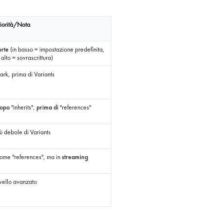
riorità/Nota
orte
(in basso = impostazione predefinita,
 alto = sovrascrittura)
ark, prima di Variants
opo
"inherits",
prima di
"references"
iù debole di Variants
ome "references", ma in
streaming
ivello avanzato