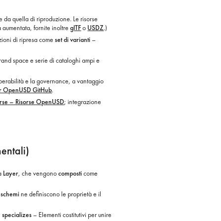
 da quella di riproduzione. Le risorse
à aumentata, fornite inoltre
glTF
o
USDZ
.)
azioni di ripresa come
set di varianti
–
and space e serie di cataloghi ampi e
perabilità e la governance, a vantaggio
ar OpenUSD GitHub
.
se – Risorse OpenUSD
; integrazione
ntali)
da
Layer
, che vengono
composti
come
i schemi
ne definiscono le proprietà e il
, specializes
– Elementi costitutivi per unire