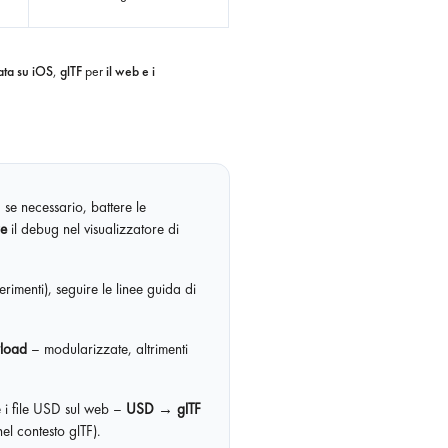
ata su iOS
,
glTF
per
il web e i
 se necessario, battere le
re
il debug nel visualizzatore di
erimenti), seguire le linee guida di
ayload
– modularizzate, altrimenti
 i file USD sul web –
USD → glTF
el contesto glTF).