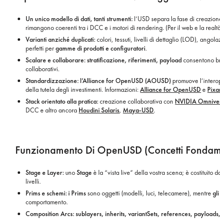
Un unico modello di dati, tanti strumenti:
l’USD separa la fase di creazione
rimangono coerenti tra i DCC e i motori di rendering. (Per il web e la realt
Varianti anziché duplicati:
colori, tessuti, livelli di dettaglio (LOD), angol
perfetti per
gamme di prodotti e configuratori
.
Scalare e collaborare:
stratificazione, riferimenti, payload
consentono br
collaborativi.
Standardizzazione:
l’Alliance for OpenUSD (AOUSD)
promuove l’intero
della tutela degli investimenti. Informazioni:
Alliance for OpenUSD
e
Pix
Stack orientato alla pratica:
creazione collaborativa con
NVIDIA Omniver
DCC e altro ancora
Houdini Solaris
,
Maya-USD
.
Funzionamento Di OpenUSD (concetti Fondame
Stage e Layer:
uno
Stage
è la “vista live” della vostra scena; è costituito 
livelli.
Prims e schemi:
i Prims
sono oggetti (modelli, luci, telecamere), mentre
gl
comportamento.
Composition Arcs:
sublayers, inherits, variantSets, references, payloads