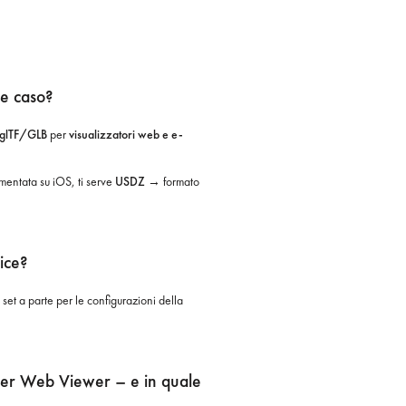
e caso?
glTF/GLB
per
visualizzatori web e e-
umentata su iOS, ti serve
USDZ
→ formato
tice?
set a parte per le configurazioni della
 per Web Viewer – e in quale