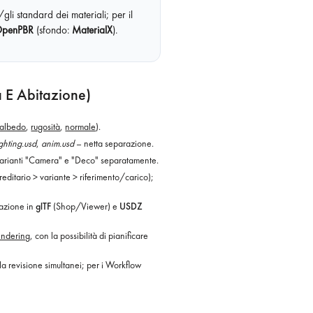
li standard dei materiali; per il
OpenPBR
(sfondo:
MaterialX
).
 E Abitazione)
albedo
,
rugosità
,
normale
).
ighting.usd
,
anim.usd
– netta separazione.
 varianti "Camera" e "Deco" separatamente.
ditario > variante > riferimento/carico);
tazione in
glTF
(Shop/Viewer) e
USDZ
endering
, con la possibilità di pianificare
 la revisione simultanei; per i Workflow