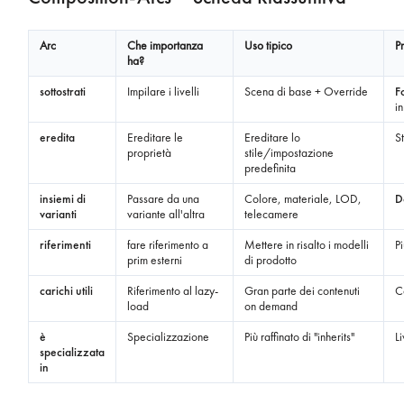
Arc
Che importanza
Uso tipico
P
ha?
sottostrati
Impilare i livelli
Scena di base + Override
F
in
eredita
Ereditare le
Ereditare lo
St
proprietà
stile/impostazione
predefinita
insiemi di
Passare da una
Colore, materiale, LOD,
D
varianti
variante all'altra
telecamere
riferimenti
fare riferimento a
Mettere in risalto i modelli
P
prim esterni
di prodotto
carichi utili
Riferimento al lazy-
Gran parte dei contenuti
C
load
on demand
è
Specializzazione
Più raffinato di "inherits"
L
specializzata
in