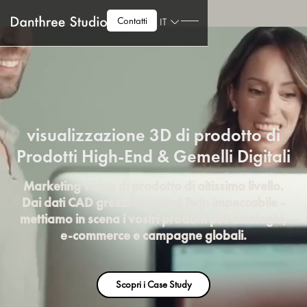
Contatti
IT
visualizzazione 3D di prodotto di
Prodotti High-End & Gemelli Digitali
Marketing visivo di prodotto di altissimo livello.
Dai dati CAD grezzi al Digital Twin impeccabile -
mettiamo in scena i vostri prodotti per cataloghi,
e-commerce e campagne globali.
Scopri i Case Study