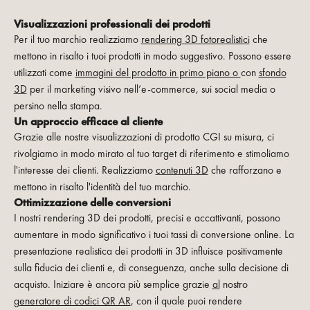
Visualizzazioni professionali dei prodotti
Per il tuo marchio realizziamo
rendering 3D fotorealistici
che
mettono in risalto i tuoi prodotti in modo suggestivo. Possono essere
utilizzati come
immagini del prodotto in primo piano o
con
sfondo
3D
per il marketing visivo nell’e-commerce, sui social media o
persino nella stampa.
Un approccio efficace al cliente
Grazie alle nostre visualizzazioni di prodotto CGI su misura, ci
rivolgiamo in modo mirato al tuo target di riferimento e stimoliamo
l'interesse dei clienti. Realizziamo
contenuti 3D
che rafforzano e
mettono in risalto l'identità del tuo marchio.
Ottimizzazione delle conversioni
I nostri rendering 3D dei prodotti, precisi e accattivanti, possono
aumentare in modo significativo i tuoi tassi di conversione online. La
presentazione realistica dei prodotti in 3D influisce positivamente
sulla fiducia dei clienti e, di conseguenza, anche sulla decisione di
acquisto. Iniziare è ancora più semplice grazie
al
nostro
generatore di codici QR AR
, con il quale puoi rendere