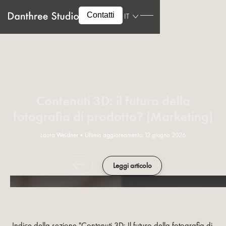
Contatti
IT
Contenuti 3D: il futuro della
fotografia di prodotto? (Marketing)
Laura Weidner
•
Ultimo aggiornamento:
12 giugno 2026
Leggi articolo
Indice della sezione "Contenuti 3D: Il futuro della fotografia di