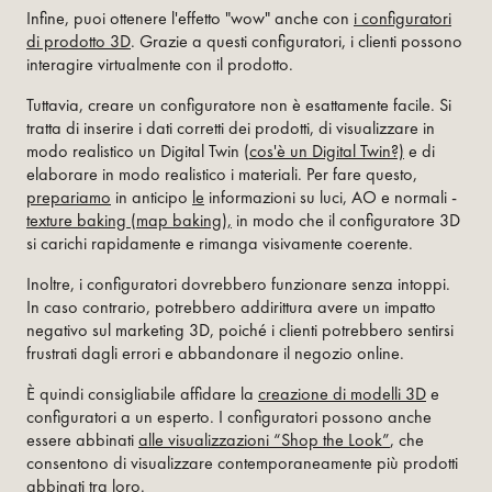
Infine, puoi ottenere l'effetto "wow" anche con
i configuratori
di prodotto 3D
. Grazie a questi configuratori, i clienti possono
interagire virtualmente con il prodotto.
Tuttavia, creare un configuratore non è esattamente facile. Si
tratta di inserire i dati corretti dei prodotti, di visualizzare in
modo realistico un Digital Twin
(cos'è un Digital Twin?)
e di
elaborare in modo realistico i materiali. Per fare questo,
prepariamo
in anticipo
le
informazioni su luci, AO e normali -
texture baking (map baking),
in modo che il configuratore 3D
si carichi rapidamente e rimanga visivamente coerente.
Inoltre, i configuratori dovrebbero funzionare senza intoppi.
In caso contrario, potrebbero addirittura avere un impatto
negativo sul marketing 3D, poiché i clienti potrebbero sentirsi
frustrati dagli errori e abbandonare il negozio online.
È quindi consigliabile affidare la
creazione di modelli 3D
e
configuratori a un esperto. I configuratori possono anche
essere abbinati
alle visualizzazioni “Shop the Look”
, che
consentono di visualizzare contemporaneamente più prodotti
abbinati tra loro.