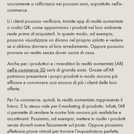
sicuramente a rafforzarsi nei prossimi anni, soprattutto nell'e-
commerce.
Lì i clienti possono verificare, tramite app di realtà aumentata
o codici QR, come appariranno i prodotti nel loro ambiente
reale
prima di
acquistarli. In questo modo, ad esempio,
possono visualizzare un divano nel proprio salotto e vedere
se si abbina davvero al loro arredamento. Oppure possono
provare un vestito senza dover uscire di casa.
Anche per i produttori e i rivenditori la realtà aumentata (AR)
nell'e-commerce 3D
sarà di grande aiuto. Grazie all'AR
potranno presentare i propri prodotti in modo ancora più
efficace e convincere così ancora di più i clienti delle loro
offerte.
Per l’e-commerce, quindi, la realtà aumentata rappresenta il
futuro. E lo stesso vale per il marketing di prodotto. Infatti, l’AR
ci permette di rendere le nostre foto ancora più realistiche e
accattivanti. Possiamo, ad esempio, mettere in risalto i prodotti
senza doverli avere fisicamente sul posto. Oppure possiamo
effettuare prove virtuali per trovare l’inquadratura perfetta.