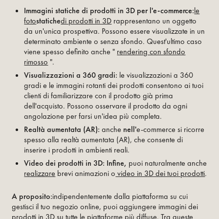
‍Immagini statiche di prodotti in 3D per l'e-commerce:
le
foto
statiche
di prodotti in 3D
rappresentano un oggetto
da un'unica prospettiva. Possono essere visualizzate in un
determinato ambiente o senza sfondo. Quest'ultimo caso
viene spesso definito anche "
rendering con sfondo
rimosso
".
Visualizzazioni a 360 gradi:
le visualizzazioni a 360
gradi e le immagini rotanti dei prodotti consentono ai tuoi
clienti di familiarizzare con il prodotto già prima
dell'acquisto. Possono osservare il prodotto da ogni
angolazione per farsi un'idea più completa.
Realtà aumentata (AR):
anche
nell'
e-commerce si ricorre
spesso alla realtà aumentata (AR), che consente di
inserire i prodotti in ambienti reali.
‍Video dei prodotti in 3D: Infine,
puoi naturalmente anche
realizzare
brevi animazioni o
video in 3D dei tuoi prodotti
.
A proposito:
indipendentemente dalla piattaforma su cui
gestisci il tuo negozio online, puoi aggiungere immagini dei
prodotti in 3D su tutte le piattaforme più diffuse. Tra queste