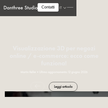
Contatti
IT
Visualizzazione 3D per negozi
online / e-commerce: ecco come
funziona!
Martin Keller
•
Ultimo aggiornamento:
12 giugno 2026
Leggi articolo