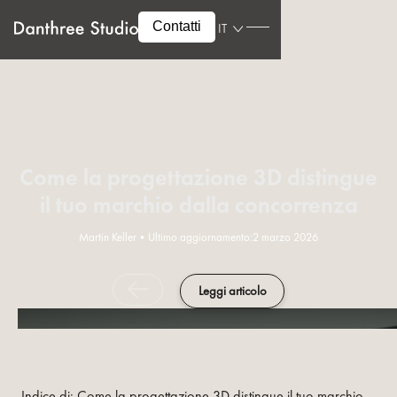
Contatti
IT
Come la progettazione 3D distingue
il tuo marchio dalla concorrenza
Martin Keller
•
Ultimo aggiornamento:
2 marzo 2026
Leggi articolo
Indice di: Come la progettazione 3D distingue il tuo marchio