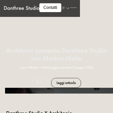
Contatti
IT
Architonic presenta Danthree Studio
con Markus Hieke
Laura Weidner
•
Ultimo aggiornamento:
12 giugno 2026
Leggi articolo