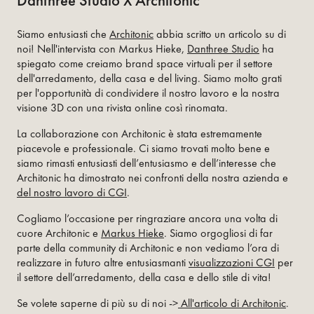
Danthree Studio X Architonic
Siamo entusiasti che
Architonic
abbia scritto un articolo su di
noi! Nell'intervista con Markus Hieke,
Danthree Studio
ha
spiegato come creiamo brand space virtuali per il settore
dell'arredamento, della casa e del living. Siamo molto grati
per l'opportunità di condividere il nostro lavoro e la nostra
visione 3D con una rivista online così rinomata.
La collaborazione con Architonic è stata estremamente
piacevole e professionale. Ci siamo trovati molto bene e
siamo rimasti entusiasti dell’entusiasmo e dell’interesse che
Architonic ha dimostrato nei confronti della nostra azienda e
del nostro lavoro di CGI
.
Cogliamo l’occasione per ringraziare ancora una volta di
cuore Architonic e
Markus Hieke
. Siamo orgogliosi di far
parte della community di Architonic e non vediamo l’ora di
realizzare in futuro altre entusiasmanti
visualizzazioni CGI
per
il settore dell’arredamento, della casa e dello stile di vita!
Se volete saperne di più su di noi ->
All'articolo di Architonic
.