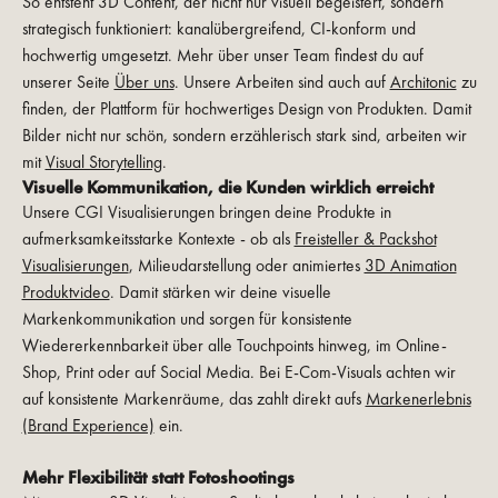
So entsteht 3D Content, der nicht nur visuell begeistert, sondern
strategisch funktioniert: kanalübergreifend, CI-konform und
hochwertig umgesetzt. Mehr über unser Team findest du auf
unserer Seite
Über uns
. Unsere Arbeiten sind auch auf
Architonic
zu
finden, der Plattform für hochwertiges Design von Produkten. Damit
Bilder nicht nur schön, sondern erzählerisch stark sind, arbeiten wir
mit
Visual Storytelling
.
Visuelle Kommunikation, die Kunden wirklich erreicht
Unsere CGI Visualisierungen bringen deine Produkte in
aufmerksamkeitsstarke Kontexte - ob als
Freisteller & Packshot
Visualisierungen
, Milieudarstellung oder animiertes
3D Animation
Produktvideo
. Damit stärken wir deine visuelle
Markenkommunikation und sorgen für konsistente
Wiedererkennbarkeit über alle Touchpoints hinweg, im Online-
Shop, Print oder auf Social Media. Bei E-Com-Visuals achten wir
auf konsistente Markenräume, das zahlt direkt aufs
Markenerlebnis
(Brand Experience)
ein.
Mehr Flexibilität statt Fotoshootings