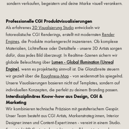
sondern verkaufen, begeistern und deine Marke visuell verankern.
Professionelle CGI Produktvisualisierungen
Als erfahrenes
3D Visualisierung Studio
entwickeln wir
fotorealistische CGI Renderings, erstellt mit modernsten
Render
Engines
, die Produkte markengerecht inszenieren. Ob komplexe
Materialien, Lichtreflexe oder Detailtiefe - unsere 3D Artists sorgen
dafür, dass jedes Bild überzeugt. In Realtime-Szenen sichern wir
globale Beleuchtung über
Lumen - Global Illumination (Unreal
Engine)
, wenn es projektseitig sinnvoll ist. Die Glanzbreite steuern
wir gezielt über die
Roughness-Map
- von seidenmatt bis spiegelnd.
Unsere Visualisierungen basieren nicht auf Templates, sondern auf
individuellen Konzepten, die perfekt zu deinem Branding passen.
Interdisziplinäres Know-how aus Design, CGI &
Marketing
Wir kombinieren technische Präzision mit gestalterischem Gespür.
Unser Team besteht aus CGI Artists, Markenstrateg:innen, Interior
Designer:innen und Content-Expert:innen - vereint in einem Studio.