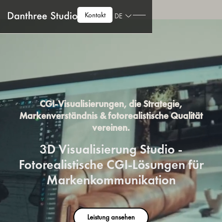
Kontakt
DE
CGI-Visualisierungen, die Strategie,
Markenverständnis & fotorealistische Qualität
vereinen.
3D Visualisierung Studio -
Fotorealistische CGI-Lösungen für
Markenkommunikation
Leistung ansehen