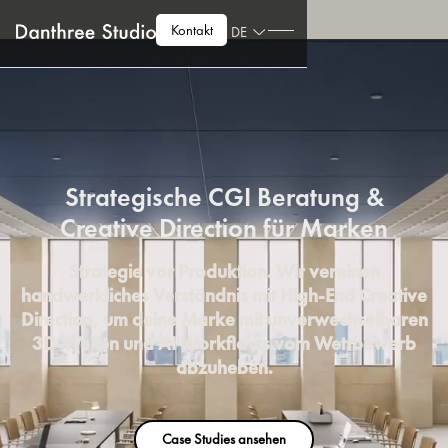
Kontakt
DE
Strategische CGI Beratung &
Creative Direction für Marken
Strategie vor Produktion. Wir vereinen
handwerkliches Verständnis mit High-End Creative
Direction, um deine Marke mit unverwechselbaren
3D-Welten und AI Workflows vom Wettbewerb
abzuheben.
Case Studies ansehen