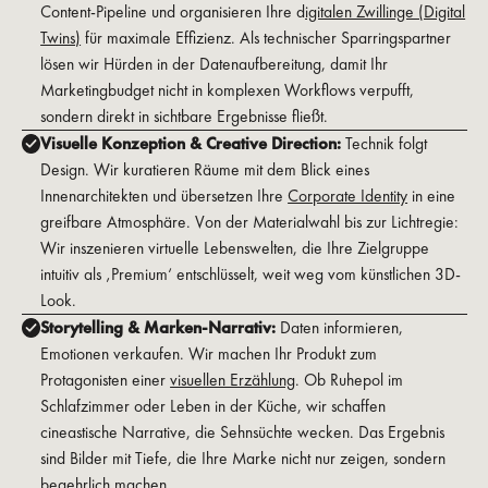
Content-Pipeline und organisieren Ihre d
igitalen Zwillinge (Digital
Twins)
für maximale Effizienz. Als technischer Sparringspartner
lösen wir Hürden in der Datenaufbereitung, damit Ihr
Marketingbudget nicht in komplexen Workflows verpufft,
sondern direkt in sichtbare Ergebnisse fließt.
Visuelle Konzeption & Creative Direction:
Technik folgt
Design. Wir kuratieren Räume mit dem Blick eines
Innenarchitekten und übersetzen Ihre
Corporate Identity
in eine
greifbare Atmosphäre. Von der Materialwahl bis zur Lichtregie:
Wir inszenieren virtuelle Lebenswelten, die Ihre Zielgruppe
intuitiv als ‚Premium‘ entschlüsselt, weit weg vom künstlichen 3D-
Look.
Storytelling & Marken-Narrativ:
Daten informieren,
Emotionen verkaufen. Wir machen Ihr Produkt zum
Protagonisten einer
visuellen Erzählung
. Ob Ruhepol im
Schlafzimmer oder Leben in der Küche, wir schaffen
cineastische Narrative, die Sehnsüchte wecken. Das Ergebnis
sind Bilder mit Tiefe, die Ihre Marke nicht nur zeigen, sondern
begehrlich machen.