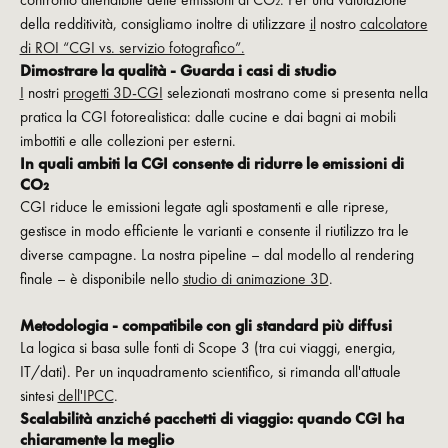
della redditività, consigliamo inoltre di utilizzare
il
nostro
calcolatore
di ROI “CGI vs. servizio fotografico”.
Dimostrare la qualità - Guarda i casi di studio
I
nostri
progetti 3D-CGI
selezionati mostrano come si presenta nella
pratica la CGI fotorealistica: dalle cucine e dai bagni ai mobili
imbottiti e alle collezioni per esterni.
In quali ambiti la CGI consente di ridurre le emissioni di
CO₂
CGI riduce le emissioni legate agli spostamenti e alle riprese,
gestisce in modo efficiente le varianti e consente il riutilizzo tra le
diverse campagne. La nostra pipeline – dal modello al rendering
finale – è disponibile nello
studio di animazione 3D
.
Metodologia - compatibile con gli standard più diffusi
La logica si basa sulle fonti di Scope 3 (tra cui viaggi, energia,
IT/dati). Per un inquadramento scientifico, si rimanda all'attuale
sintesi
dell'IPCC
.
Scalabilità anziché pacchetti di viaggio: quando CGI ha
chiaramente la meglio