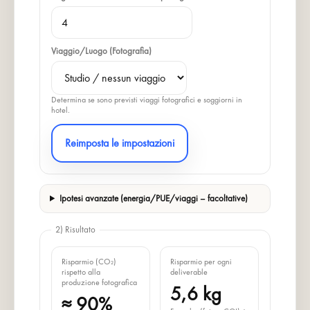
Viaggio/Luogo (Fotografia)
Determina se sono previsti viaggi fotografici e soggiorni in
hotel.
Reimposta le impostazioni
Ipotesi avanzate (energia/PUE/viaggi – facoltative)
2) Risultato
Risparmio (CO₂)
Risparmio per ogni
rispetto alla
deliverable
produzione fotografica
5,6 kg
≈ 90%