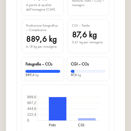
Formula: (foto − CGI) ÷
A parità di qualità
immagini.
dell'immagine (CMF).
Produzione fotografica
CGI – Totale
– Complessiva
87,6 kg
889,6 kg
0,61 kg per immagine
6,18 kg per immagine
Fotografia – CO₂
CGI – CO₂
889,6
kg
87,6
kg