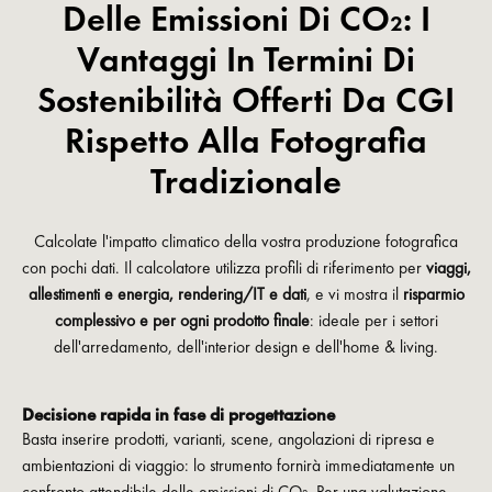
Delle Emissioni Di CO₂: I
Vantaggi In Termini Di
Sostenibilità Offerti Da CGI
Rispetto Alla Fotografia
Tradizionale
Calcolate l'impatto climatico della vostra produzione fotografica
con pochi dati. Il calcolatore utilizza profili di riferimento per
viaggi,
allestimenti e energia, rendering/IT e dati
, e vi mostra il
risparmio
complessivo e per ogni prodotto finale
: ideale per i settori
dell'arredamento, dell'interior design e dell'home & living.
Decisione rapida in fase di progettazione
Basta inserire prodotti, varianti, scene, angolazioni di ripresa e
ambientazioni di viaggio: lo strumento fornirà immediatamente un
confronto attendibile delle emissioni di CO₂. Per una valutazione