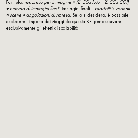
Formula:
risparmio per immagine = (Σ CO₂ foto − Σ CO₂ CGI)
÷ numero di immagini finali
. Immagini finali =
prodotti × varianti
× scene × angolazioni di ripresa
. Se lo si desidera, è possibile
escludere l’impatto dei viaggi da questo KPI per osservare
esclusivamente gli effetti di scalabilità.