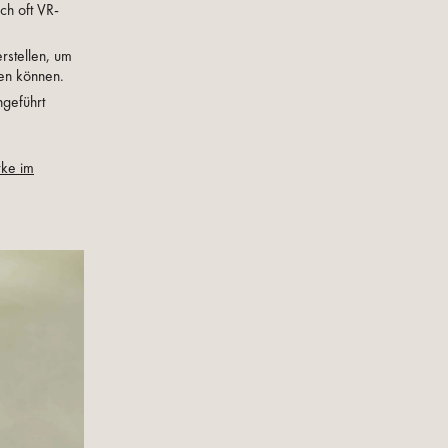
ch oft VR-
stellen, um
ten können.
hgeführt
rke im