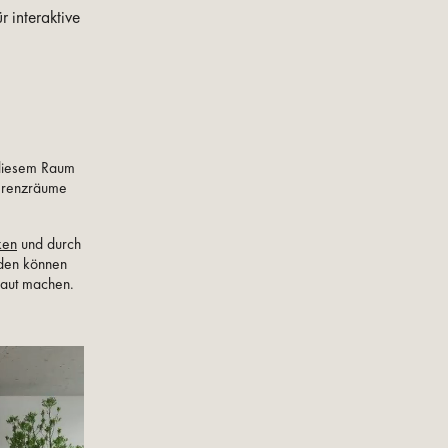
 interaktive
n diesem Raum
ferenzräume
ken
und durch
nden können
traut machen.