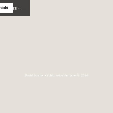
ntakt
DE
Daniel Schuster
•
Zuletzt aktualisiert:
June 12, 2026
Artikel lesen