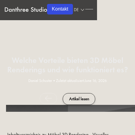
Kontakt
DE
Welche Vorteile bieten 3D Möbel
Renderings und wie funktioniert es?
Daniel Schuster
•
Zuletzt aktualisiert:
June 16, 2026
Artikel lesen
Inhaltsverzeichnis zu Möbel 3D Rendering - Visuelles