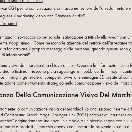
udio e storie di successo
servizi CGI per la comunicazione di marca nel settore dell'arredamento e del
egliere il marketing visivo con Danthree Studio?
frequenti
mazioni, sovraccarico sensoriale, saturazione a tutti i livelli: viviamo in 
ente troppi stimoli. Come riescono le aziende del settore dell’arredament
tura a far arrivare il proprio messaggio alle persone, quando queste sono g
 di informazioni?
one visiva del marchio è la chiave di tutto. Quando le informazioni sotto 
 studi o testi non riescono più a raggiungere il pubblico, le immagini cont
. Le immagini generate al computer, ovvero
le immagini 3D create al com
te adatte come strumento strategico nella comunicazione visiva del march
tanza Della Comunicazione Visiva Del March
tamente la comunicazione visiva del marchio? Lo analizziamo insieme a 
nd Content und Brand Image, Springer Link 2021
) attraverso una riflessione
marchio” originariamente indicava un simbolo o un piccolo segno con cui 
a merci e prodotti. Il marchio doveva comunicare la provenienza e la qua