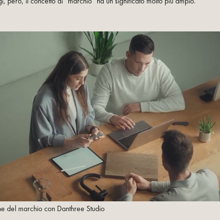
, però, il concetto di “marchio” ha un significato molto più ampio.
e del marchio con Danthree Studio