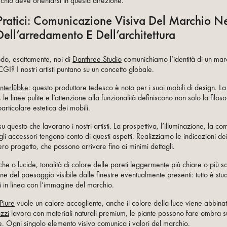
chio deve orientarsi in questa direzione.
ratici: Comunicazione Visiva Del Marchio N
Dell’arredamento E Dell’architettura
do, esattamente, noi di
Danthree Studio
comunichiamo l’identità di un mar
CGI? I nostri artisti puntano su un concetto globale.
Interlübke
: questo produttore tedesco è noto per i suoi mobili di design. La
, le linee pulite e l’attenzione alla funzionalità definiscono non solo la filos
rticolare estetica dei mobili.
u questo che lavorano i nostri artisti. La prospettiva, l’illuminazione, la c
gli accessori tengono conto di questi aspetti. Realizziamo le indicazioni dei 
ntero progetto, che possono arrivare fino ai minimi dettagli.
he o lucide, tonalità di colore delle pareti leggermente più chiare o più s
e del paesaggio visibile dalle finestre eventualmente presenti: tutto è stud
i in linea con l’immagine del marchio.
Piure
vuole un calore accogliente, anche il colore della luce viene abbina
zzi
lavora con materiali naturali premium, le piante possono fare ombra su
le. Ogni singolo elemento visivo comunica i valori del marchio.