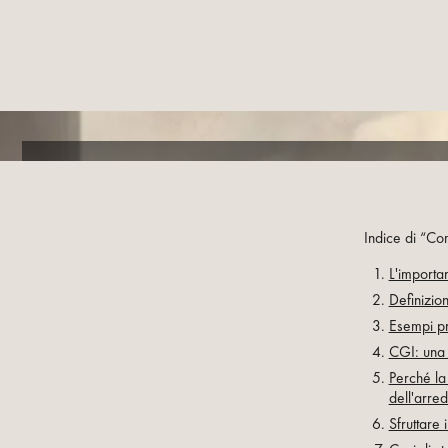
Indice di “Co
L'importa
Definizion
Esempi pr
CGI: una 
Perché la
dell'arre
Sfruttare