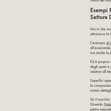
visiva del mar
Esempi P
Settore 
Ma in che mo
attraverso la 
L'esempio
di 
all’essenziale
ma anche la pa
Ed è proprio s
degli spazi e 
relative all’i
Superfici opac
la composizion
minimi dettagl
Se il marchio
Quando
Natu
pietra natura