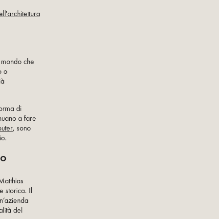
l'architettura
un mondo che
o o
ià
forma di
inuano a fare
puter
, sono
io.
io
Matthias
 storica. Il
un’azienda
lità del