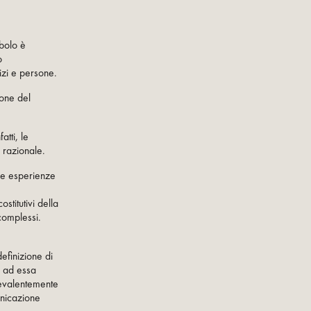
mbolo è
o
izi e persone.
ione del
atti, le
 razionale.
 le esperienze
stitutivi della
complessi.
efinizione di
a ad essa
revalentemente
unicazione