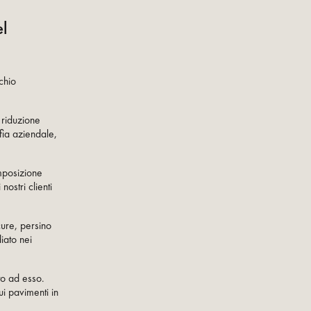
el
chio
 riduzione
ofia aziendale,
omposizione
nostri clienti
cure, persino
iato nei
to ad esso.
i pavimenti in