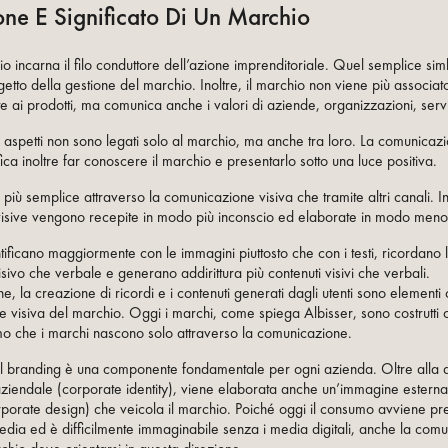
one E Significato Di Un Marchio
o incarna il filo conduttore dell’azione imprenditoriale. Quel semplice si
getto della gestione del marchio. Inoltre, il marchio non viene più associat
e ai prodotti, ma comunica anche i valori di aziende, organizzazioni, serv
i aspetti non sono legati solo al marchio, ma anche tra loro. La comunicaz
ica inoltre far conoscere il marchio e presentarlo sotto una luce positiva.
 più semplice attraverso la comunicazione visiva che tramite altri canali. Inf
visive vengono recepite in modo più inconscio ed elaborate in modo meno
dentificano maggiormente con le immagini piuttosto che con i testi, ricordano
sivo che verbale e generano addirittura più contenuti visivi che verbali.
one, la creazione di ricordi e i contenuti generati dagli utenti sono elementi co
 visiva del marchio. Oggi i marchi, come spiega Albisser, sono costrutti 
o che i marchi nascono solo attraverso la comunicazione.
l branding è una componente fondamentale per ogni azienda. Oltre alla d
 aziendale (corporate identity), viene elaborata anche un’immagine estern
rporate design) che veicola il marchio. Poiché oggi il consumo avviene p
media ed è difficilmente immaginabile senza i media digitali, anche la com