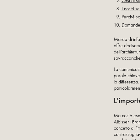
Casi di st
I nostri 
Perché sc
Domande 
Marea di infor
offre decisam
dell’architet
sovraccariche
La comunicazi
parole chiave,
la differenza
particolarmen
L'impor
Ma cos’è esat
Albisser (
Bra
concetto di “
contrassegnav