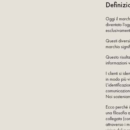
Definizi
Oggi il marchi
diventato l’og
esclusivament
Questi divers
marchio signif
Questo risulta
informazioni 
I clienti si i
in modo più vi
L’identificazi
comunicazione
Noi sosteniam
Ecco perché i
una filosofia
collegata (co
attraverso i 