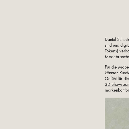
Daniel Schust
sind und
digit
Tokens) verka
Modebranche h
Für die Möbel
könnten Kunde
Gefühl für d
3D Showroo
markenkonfor