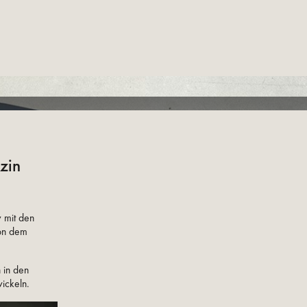
zin
v mit den
von dem
 in den
ickeln.