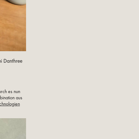
ei Danthree
urch es nun
bination aus
chnologien