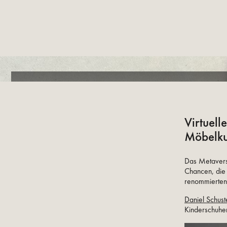
Virtuell
Möbelku
Das Metaverse
Chancen, die 
renommierte
Daniel Schust
Kinderschuhen