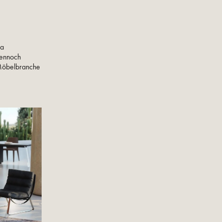
wa
Dennoch
r Möbelbranche