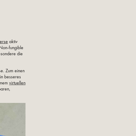
erse
aktiv
(Non-fungible
besondere die
se. Zum einen
ein besseres
einem
virtuellen
baren,