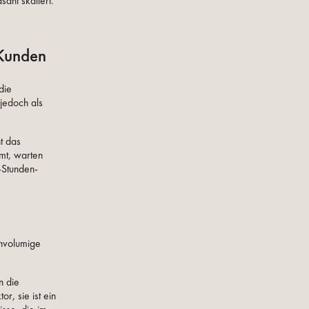
sant skaliert.
-Kunden
die
jedoch als
t das
mt, warten
-Stunden-
chvolumige
n die
or, sie ist ein