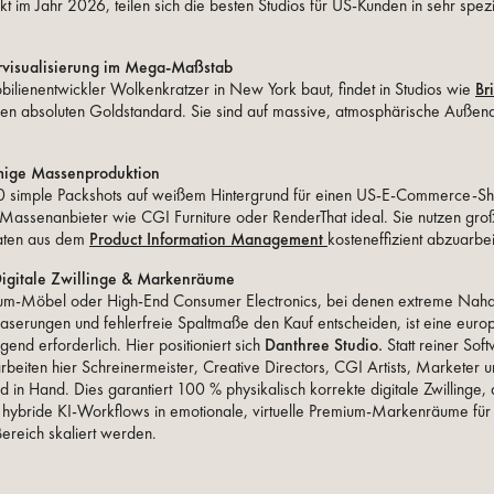
t im Jahr 2026, teilen sich die besten Studios für US-Kunden in sehr spezi
urvisualisierung im Mega-Maßstab
ilienentwickler Wolkenkratzer in New York baut, findet in Studios wie
Br
en absoluten Goldstandard. Sie sind auf massive, atmosphärische Außena
mige Massenproduktion
simple Packshots auf weißem Hintergrund für einen US-E-Commerce-Sh
Massenanbieter wie CGI Furniture oder RenderThat ideal. Sie nutzen gro
aten aus dem
Product Information Management
kosteneffizient abzuarbei
igitale Zwillinge & Markenräume
um-Möbel oder High-End Consumer Electronics, bei denen extreme Nah
serungen und fehlerfreie Spaltmaße den Kauf entscheiden, ist eine euro
end erforderlich. Hier positioniert sich
Danthree Studio.
Statt reiner Sof
beiten hier Schreinermeister, Creative Directors, CGI Artists, Marketer un
 in Hand. Dies garantiert 100 % physikalisch korrekte digitale Zwillinge, 
che hybride KI-Workflows in emotionale, virtuelle Premium-Markenräume für 
Bereich skaliert werden.