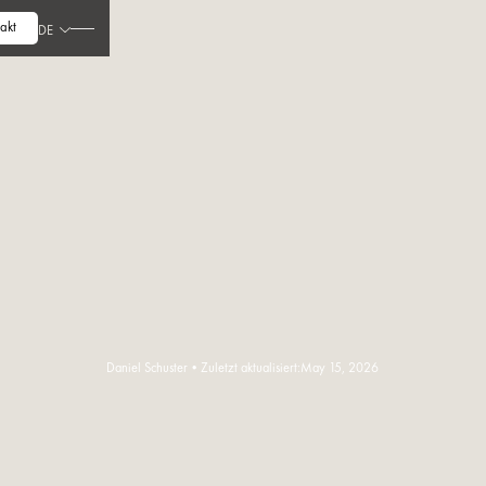
akt
DE
Daniel Schuster
•
Zuletzt aktualisiert:
May 15, 2026
Artikel lesen