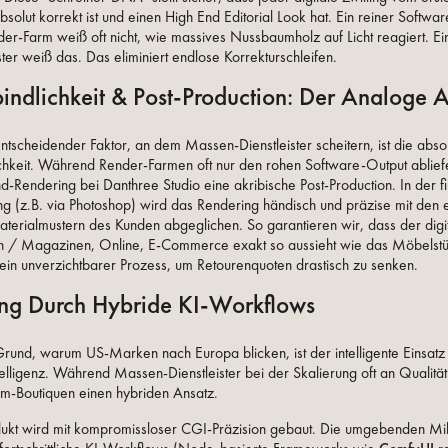
bsolut korrekt ist und einen High End Editorial Look hat. Ein reiner Softwa
er-Farm weiß oft nicht, wie massives Nussbaumholz auf Licht reagiert. Ei
ter weiß das. Das eliminiert endlose Korrekturschleifen.
indlichkeit & Post-Production: Der Analoge 
entscheidender Faktor, an dem Massen-Dienstleister scheitern, ist die abso
chkeit. Während Render-Farmen oft nur den rohen Software-Output abliefe
d-Rendering bei Danthree Studio eine akribische Post-Production. In der f
ng (z.B. via Photoshop) wird das Rendering händisch und präzise mit den 
terialmustern des Kunden abgeglichen. So garantieren wir, dass der digita
n / Magazinen, Online, E-Commerce exakt so aussieht wie das Möbelstü
n unverzichtbarer Prozess, um Retourenquoten drastisch zu senken.
ung Durch Hybride KI-Workflows
Grund, warum US-Marken nach Europa blicken, ist der intelligente Einsatz
ntelligenz. Während Massen-Dienstleister bei der Skalierung oft an Qualitä
m-Boutiquen einen hybriden Ansatz.
ukt wird mit kompromissloser CGI-Präzision gebaut. Die umgebenden Mi