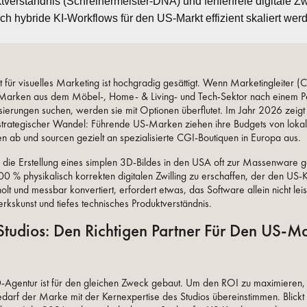
tverständnis (Schreinermeister-DNA) und fehlerfreie digitale Zw
rch hybride KI-Workflows für den US-Markt effizient skaliert wer
für visuelles Marketing ist hochgradig gesättigt. Wenn Marketingleiter
arken aus dem Möbel-, Home- & Living- und Tech-Sektor nach einem Pa
isierungen suchen, werden sie mit Optionen überflutet. Im Jahr 2026 zeigt
 strategischer Wandel: Führende US-Marken ziehen ihre Budgets von lok
 ab und sourcen gezielt an spezialisierte CGI-Boutiquen in Europa aus.
ie Erstellung eines simplen 3D-Bildes in den USA oft zur Massenware g
0 % physikalisch korrekten digitalen Zwilling zu erschaffen, der den US-
lt und messbar konvertiert, erfordert etwas, das Software allein nicht lei
kskunst und tiefes technisches Produktverständnis.
tudios: Den Richtigen Partner Für Den US-Ma
-Agentur ist für den gleichen Zweck gebaut. Um den ROI zu maximieren,
edarf der Marke mit der Kernexpertise des Studios übereinstimmen. Blick