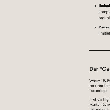
Limitat
komple
organi
Prozes
limiti
Der "Ge
Warum US-Pre
hat einen kla
Technologie.
In einem Hig
Markenräume n
Technologists.