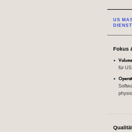
US MAS
DIENST
Fokus 
Volume
für US
Operat
Softw
physis
Qualitä