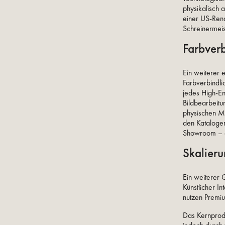
physikalisch a
einer US-Rend
Schreinermeis
Farbverb
Ein weiterer 
Farbverbindli
jedes High-En
Bildbearbeitu
physischen Ma
den Kataloge
Showroom – ei
Skalier
Ein weiterer 
Künstlicher I
nutzen Premiu
Das Kernprod