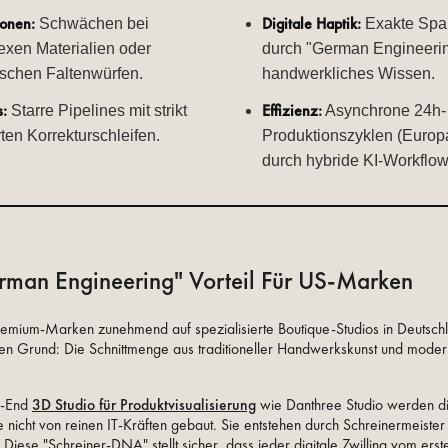
ionen:
Digitale Haptik:
Schwächen bei
Exakte Spa
xen Materialien oder
durch "German Engineeri
schen Faltenwürfen.
handwerkliches Wissen.
s:
Effizienz:
Starre Pipelines mit strikt
Asynchrone 24h-
erten Korrekturschleifen.
Produktionszyklen (Euro
durch hybride KI-Workflow
rman Engineering" Vorteil Für US-Marken
mium-Marken zunehmend auf spezialisierte Boutique-Studios in Deutschl
ren Grund: Die Schnittmenge aus traditioneller Handwerkskunst und moder
h-End
3D Studio für Produktvisualisierung
wie Danthree Studio werden di
icht von reinen IT-Kräften gebaut. Sie entstehen durch Schreinermeister
 Diese "Schreiner-DNA" stellt sicher, dass jeder digitale Zwilling vom ers