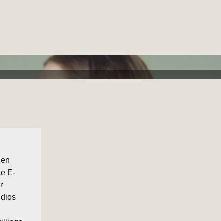
len
te E-
r
udios