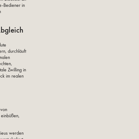
re-Bediener in
n
Abgleich
lute
rn, durchläuft
inalen
echten,
le Zwilling in
ck im realen
 von
t einbüßen,
lieus werden