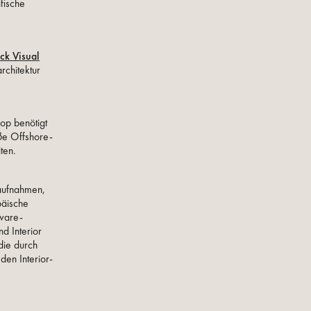
fische
ick Visual
rchitektur
op benötigt
ße Offshore-
ten.
aufnahmen,
päische
tware-
d Interior
die durch
den Interior-