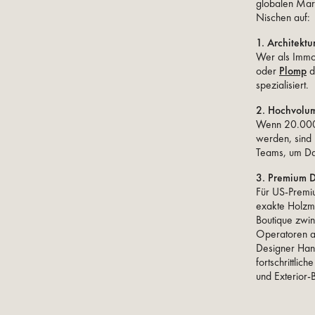
globalen Mark
Nischen auf:
1. Architekt
Wer als Immob
oder
Plomp
d
spezialisiert.
2. Hochvolu
Wenn 20.000 
werden, sind 
Teams, um D
3. Premium D
Für US-Premi
exakte Holzma
Boutique zwing
Operatoren ar
Designer Hand
fortschrittli
und Exterior-