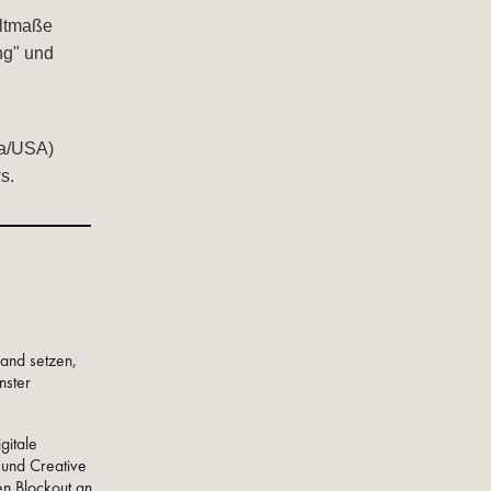
ltmaße
ng" und
pa/USA)
s.
and setzen,
nster
gitale
 und Creative
ten Blockout an