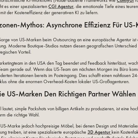
fortschrittliche KI-Workflows (Node-basierte Frameworks wie
ComfyUI
ra
ht es einer spezialisierten
CGI Agentur
, die emotionale Tiefe eines teuren
mit der Kosteneffizienz der generativen KI zu liefern.
tzonen-Mythos: Asynchrone Effizienz Für US
Sorge von US-Marken beim Outsourcing an eine europäische Agentur ist 
ung. Moderne Boutique-Studios nutzen diesen geografischen Unterschied 
egischen Vorteil.
ketingteam in den USA den Tag beendet und Feedback hinterlässt, wach
Team gerade auf. Wenn das US-Team am nächsten Morgen ins Büro kom
derten Iterationen bereits im Posteingang. Dies schafft einen nahtlosen 24
yklus ohne die enormen Overhead-Kosten lokaler US-Großagenturen.
Wie US-Marken Den Richtigen Partner Wählen
 lautet, simple Packshots von billigen Artikeln zu produzieren, ist eine ho
m die richtige Wahl.
e US-Marke jedoch hochpreisige Möbel, bei denen Design und Materialie
ung treiben, ist eine spezialisierte europäische
3D Agentur
kein Kostenfakt