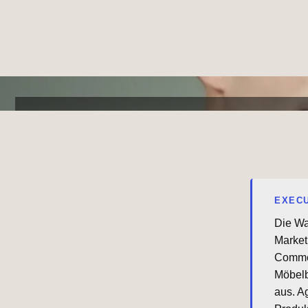
EXEC
Die Wa
Market
Commer
Möbelb
aus. A