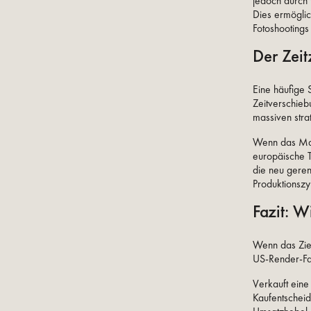
jedoch durch 
Dies ermöglic
Fotoshootings 
Der Zei
Eine häufige 
Zeitverschieb
massiven strat
Wenn das Mar
europäische 
die neu geren
Produktionsz
Fazit: 
Wenn das Ziel
US-Render-Far
Verkauft ein
Kaufentscheid