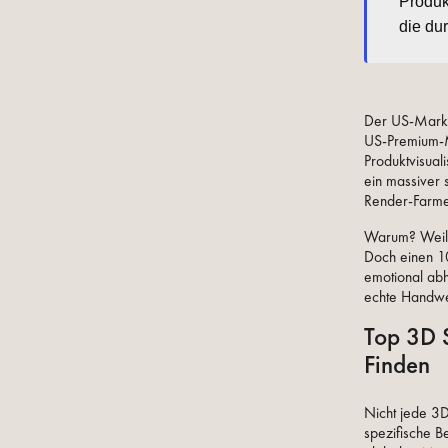
Produk
die du
Der US-Markt 
US-Premium-M
Produktvisual
ein massiver
Render-Farmen
Warum? Weil d
Doch einen 10
emotional abho
echte Handwer
Top 3D S
Finden
Nicht jede 3D
spezifische B