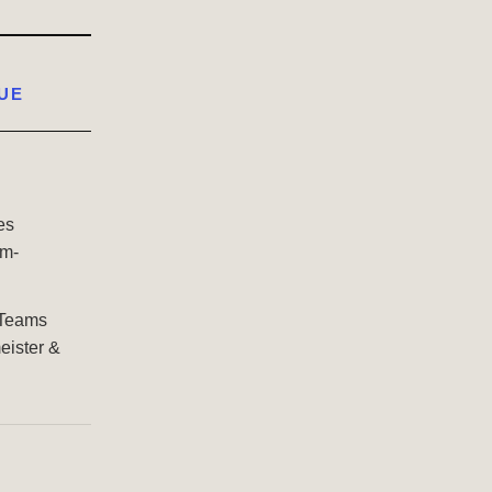
UE
es
um-
 Teams
eister &