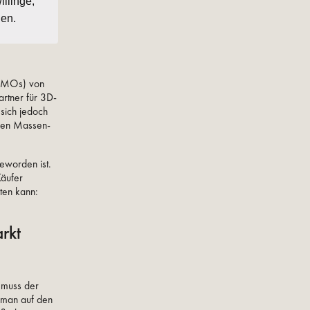
illinge,
den.
 (CMOs) von
rtner für 3D-
 sich jedoch
alen Massen-
eworden ist.
Käufer
sten kann:
rkt
 muss der
t man auf den