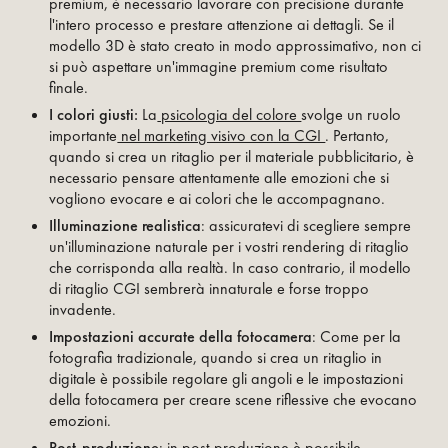
premium, è necessario lavorare con precisione durante
l'intero processo e prestare attenzione ai dettagli. Se il
modello 3D è stato creato in modo approssimativo, non ci
si può aspettare un'immagine premium come risultato
finale.
I colori giusti:
La
psicologia del colore
svolge un ruolo
importante
nel marketing visivo con la CGI
. Pertanto,
quando si crea un ritaglio per il materiale pubblicitario, è
necessario pensare attentamente alle emozioni che si
vogliono evocare e ai colori che le accompagnano.
Illuminazione realistica
: assicuratevi di scegliere sempre
un'illuminazione naturale per i vostri rendering di ritaglio
che corrisponda alla realtà. In caso contrario, il modello
di ritaglio CGI sembrerà innaturale e forse troppo
invadente.
Impostazioni accurate della fotocamera
: Come per la
fotografia tradizionale, quando si crea un ritaglio in
digitale è possibile regolare gli angoli e le impostazioni
della fotocamera per creare scene riflessive che evocano
emozioni.
Post-produzione
: in post-produzione è possibile