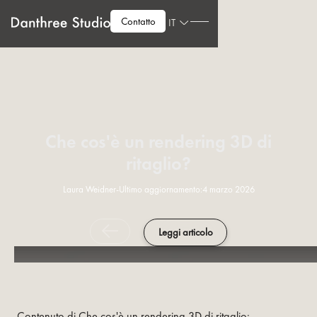
Contatto
IT
Che cos'è un rendering 3D di
ritaglio?
Laura Weidner
-
Ultimo aggiornamento:
4 marzo 2026
Leggi articolo
Contenuto di Che cos'è un rendering 3D di ritaglio: