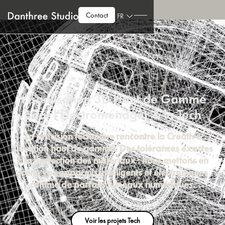
Contact
FR
Visualisation 3D Haut de Gamme
pour l'Électroménager & la Tech
La précision technique rencontre la Creative
Direction haut de gamme. Des tolérances exactes
à la perfection des matériaux : nous mettons en
scène vos appareils intelligents et électroniques
comme de parfaits jumeaux numériques.
Voir les projets Tech