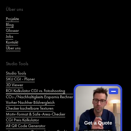
Über uns
Projekte
Blog
Glossar
Jobs
Kontakt
Über uns
Studio Tools
Studio Tools
SKU CGI - Planer
3D Viewer
ROI Kalkulator CGI vs. Fotoshooting
CO₂‑/Nachhaltigkeits Ersparnis Rechner
Vorher Nachher Bildvergleich
Checker kachelbare Texturen
Motiv‑Format & Safe‑Area‑Checker
CGI Preis Kalkulator
Get a Quote
AR QR Code Generator