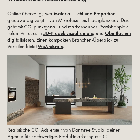
Online überzeugt, wer
Material, Licht und Proportion
glaubwürdig zeigt – von Mikrofaser bis Hochglanzlack. Das
geht mit CGI punktgenau und markensauber. Praxisbeispiele
liefern wir u. a. in
3D-Produktvisualisierung
und
Oberflächen
digitalisieren
. Einen kompakten Branchen-Überblick zu
Vorteilen bietet
WeAreBrain
.
Realistische CGI Ads erstellt von Danthree Studio, deiner
Agentur für hochwertiges Produktmarketing mit 3D