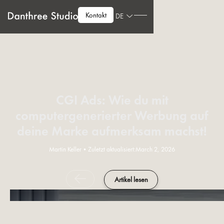
Kontakt
DE
CGI Ads: Wie du mit
computergenerierter Werbung auf
deine Marke aufmerksam machst!
Martin Keller
•
Zuletzt aktualisiert:
March 2, 2026
Artikel lesen