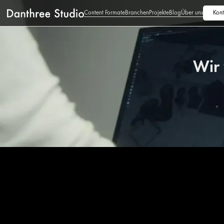
Content Formate
Branchen
Projekte
Blog
Über uns
Kont
Wir 