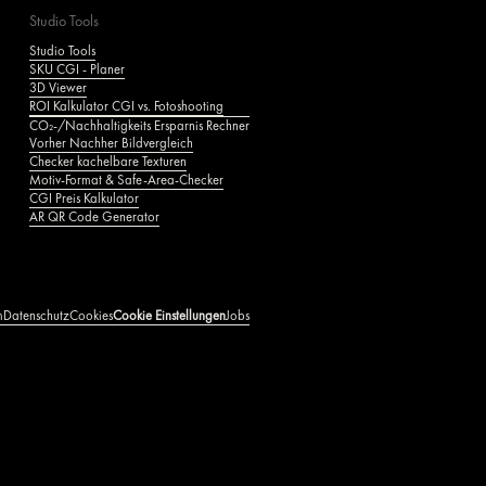
Studio Tools
Studio Tools
SKU CGI - Planer
3D Viewer
ROI Kalkulator CGI vs. Fotoshooting
CO₂‑/Nachhaltigkeits Ersparnis Rechner
Vorher Nachher Bildvergleich
Checker kachelbare Texturen
Motiv‑Format & Safe‑Area‑Checker
CGI Preis Kalkulator
AR QR Code Generator
m
Datenschutz
Cookies
Cookie Einstellungen
Jobs