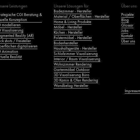
sere Leistungen
Unsere Lösungen für
Über uns
Badezimmer - Hersteller
rategische CGI Beratung &
Projekte
Material / Oberflächen - Hersteller
suelle Konzeption
Blog
Home & Living Produkte
 modellieren
Glossar
Möbel - Hersteller
 Visualisierung
Jobs
Küchen - Hersteller
gmented Reality (AR)
Kontakt
Polstermöbel - Hersteller
ck shots / Freisteller
Über uns
Bodenhersteller
erflächen digitalisieren
Haushaltsgeräte - Hersteller
 Animation
Schlafzimmer Visualisierung
rtuelle Realität
Interior / Raum Visualisierung
Wohnzimmer Rendering
Gartenmöbel Outdoor
3D Visualisierung Büro
3D Kamin & Ofen Rendering
Wandbelag Hersteller
Impressu