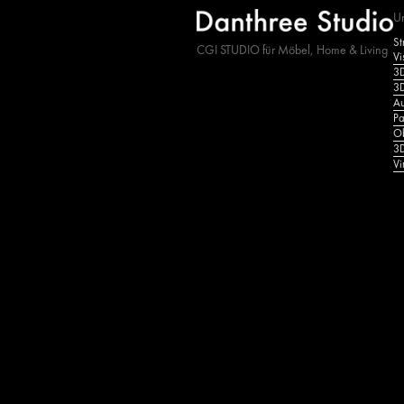
Un
St
CGI STUDIO für Möbel, Home & Living
Vi
3D
3D
Au
Pa
Ob
3D
Vi