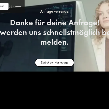
akt
DE
Anfrage versendet
Danke für deine Anfrage!
werden uns schnellstmöglich be
melden.
Zurück zur Homepage