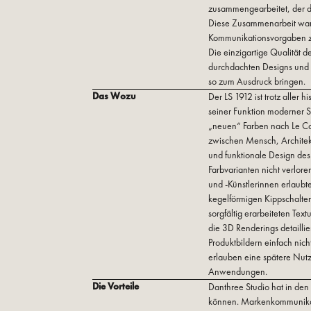
zusammengearbeitet, der de
Diese Zusammenarbeit war
Kommunikationsvorgaben zu
Die einzigartige Qualität 
durchdachten Designs und Fa
so zum Ausdruck bringen.
Das Wozu
Der LS 1912 ist trotz aller 
seiner Funktion moderner S
„neuen“ Farben nach Le Cor
zwischen Mensch, Architek
und funktionale Design des
Farbvarianten nicht verlore
und -Künstlerinnen erlaubt
kegelförmigen Kippschalte
sorgfältig erarbeiteten Tex
die 3D Renderings detailli
Produktbildern einfach nich
erlauben eine spätere Nutz
Anwendungen.
Die Vorteile
Danthree Studio hat in den
können. Markenkommunikat