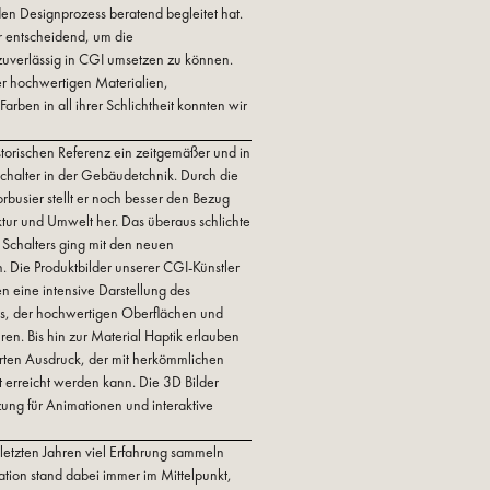
n Designprozess beratend begleitet hat.
 entscheidend, um die
verlässig in CGI umsetzen zu können.
der hochwertigen Materialien,
rben in all ihrer Schlichtheit konnten wir
historischen Referenz ein zeitgemäßer und in
chalter in der Gebäudetchnik. Durch die
busier stellt er noch besser den Bezug
tur und Umwelt her. Das überaus schlichte
 Schalters ging mit den neuen
n. Die Produktbilder unserer CGI-Künstler
en eine intensive Darstellung des
rs, der hochwertigen Oberflächen und
turen. Bis hin zur Material Haptik erlauben
erten Ausdruck, der mit herkömmlichen
t erreicht werden kann. Die 3D Bilder
ung für Animationen und interaktive
 letzten Jahren viel Erfahrung sammeln
ion stand dabei immer im Mittelpunkt,