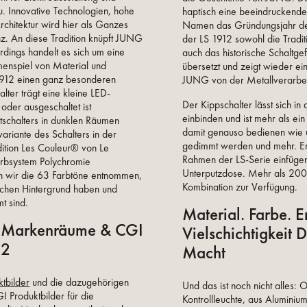
 Innovative Technologien, hohe
haptisch eine beeindruckende 
rchitektur wird hier als Ganzes
Namen das Gründungsjahr des
nz. An diese Tradition knüpft JUNG
der LS 1912 sowohl die Tradit
rdings handelt es sich um eine
auch das historische Schaltgef
menspiel von Material und
übersetzt und zeigt wieder 
1912 einen ganz besonderen
JUNG von der Metallverarbei
lter trägt eine kleine LED-
Der Kippschalter lässt sich 
 oder ausgeschaltet ist
einbinden und ist mehr als ein 
htschalters in dunklen Räumen
damit genauso bedienen wie 
ariante des Schalters in der
gedimmt werden und mehr. Er lä
dition Les Couleur® von Le
Rahmen der LS-Serie einfügen
rbsystem Polychromie
Unterputzdose. Mehr als 200 
en wir die 63 Farbtöne entnommen,
Kombination zur Verfügung.
rischen Hintergrund haben und
t sind.
Material. Farbe. 
– Markenräume & CGI
Vielschichtigkeit 
12
Macht
tbilder
und die dazugehörigen
Und das ist noch nicht alles:
 Produktbilder für die
Kontrollleuchte, aus Aluminiu