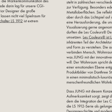
– die Markenkommunikation des
steht in zahlreichen verschi
rade darin lag für unsere CGI-
zur Verfügung. Besonders ede
erior Designer die große
Metalloberflächen. Sie reflekti
assen nicht viel Spielraum für
aber durch das Lichtspiel au
chalter LS 1912
ist extrem
eine Herausforderung, die uns
Visualisierung gerne angeno
durften die Les Couleurs® De
umsetzen.
Les Couleurs® ist 
inhärenten Teil der Architektu
und Form zu verstehen. Die 
verbinden Mensch, Wohnraum 
was JUNG mit der innovative
will: Der Wohnraum spricht 
einer emotionalen Ebene entg
Produktbilder von Danthree St
in einen minimalistisch-luxur
menschenfreundlichen Wohnko
Dass JUNG mit diesem Konzept
Aufmerksamkeit sorgt, zeigt 
dem die Integration der Les 
die LS 1912-Serie als gelun
Designgeschichte und modern