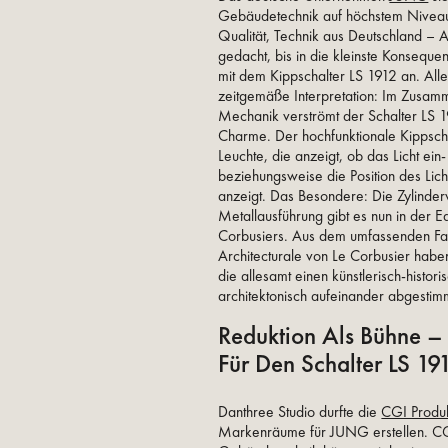
Gebäudetechnik auf höchstem Niveau.
Qualität, Technik aus Deutschland – A
gedacht, bis in die kleinste Konseque
mit dem Kippschalter LS 1912 an. Alle
zeitgemäße Interpretation: Im Zusam
Mechanik verströmt der Schalter LS 
Charme. Der hochfunktionale Kippscha
Leuchte, die anzeigt, ob das Licht ein-
beziehungsweise die Position des Lic
anzeigt. Das Besondere: Die Zylinderv
Metallausführung gibt es nun in der E
Corbusiers. Aus dem umfassenden Fa
Architecturale von Le Corbusier hab
die allesamt einen künstlerisch-histo
architektonisch aufeinander abgestimm
Reduktion Als Bühne 
Für Den Schalter LS 19
Danthree Studio durfte die
CGI Produk
Markenräume für JUNG erstellen. CGI