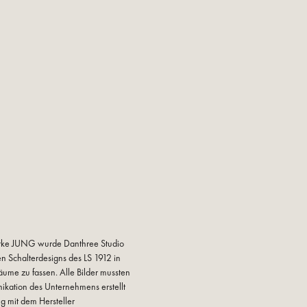
Marke JUNG wurde Danthree Studio
en Schalterdesigns des LS 1912 in
̈ume zu fassen. Alle Bilder mussten
ation des Unternehmens erstellt
g mit dem Hersteller