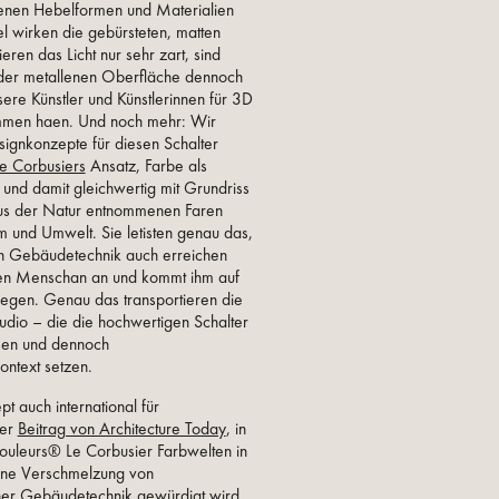
edenen Hebelformen und Materialien
l wirken die gebürsteten, matten
eren das Licht nur sehr zart, sind
f der metallenen Oberfläche dennoch
ere Künstler und Künstlerinnen für 3D
mmen haen. Und noch mehr: Wir
signkonzepte für diesen Schalter
Le Corbusiers
Ansatz, Farbe als
r und damit gleichwertig mit Grundriss
aus der Natur entnommenen Faren
und Umwelt. Sie letisten genau das,
n Gebäudetechnik auch erreichen
den Menschan an und kommt ihm auf
egen. Genau das transportieren die
udio – die die hochwertigen Schalter
iösen und dennoch
ntext setzen.
 auch international für
der
Beitrag von Architecture Today
, in
Couleurs® Le Corbusier Farbwelten in
gene Verschmelzung von
er Gebäudetechnik gewürdigt wird.