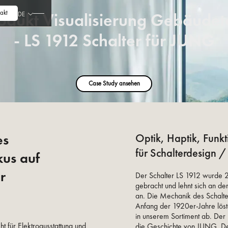
akt
odukt Visualisierung Gebäudet
DE
- LS 1912 Schalter für JUNG
Case Study ansehen
es
Optik, Haptik, Funkt
für Schalterdesign 
kus auf
r
Der Schalter LS 1912 wurde
gebracht und lehnt sich an d
an. Die Mechanik des Schalte
Anfang der 1920er-Jahre löst
in unserem Sortiment ab. Der
ht für Elektroausstattung und
die Geschichte von JUNG. Der