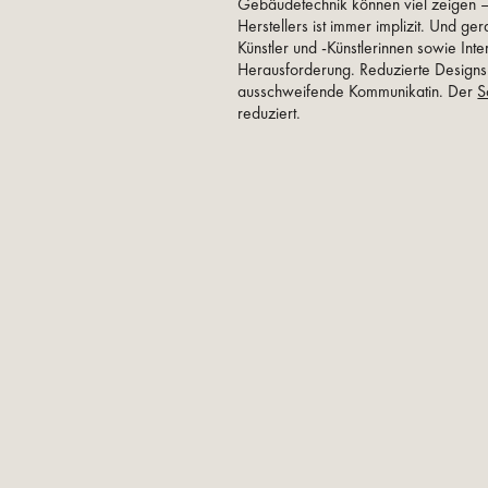
Gebäudetechnik können viel zeigen 
Herstellers ist immer implizit. Und ge
Künstler und -Künstlerinnen sowie Int
Herausforderung. Reduzierte Designs l
ausschweifende Kommunikatin. Der
S
reduziert.