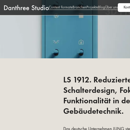
Content Formate
Branchen
Projekte
Blog
Über uns
Kont
3D Pr
LS 1912. Reduziert
Schalterdesign, Fo
Funktionalität in de
Gebäudetechnik.
Das deutsche Unternehmen
JUNG
ste