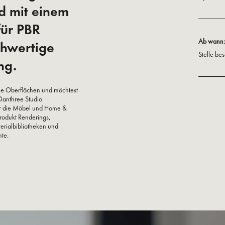
d mit einem
für PBR
Ab wann:
chwertige
Stelle bes
ng.
sche Oberflächen und möchtest
Danthree Studio
für die Möbel und Home &
 Produkt Renderings,
erialbibliotheken und
hte.