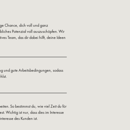
tige Chance, dich voll und ganz
liches Potenzial voll auszuschöpfen. Wir
tives Team, das dir dabei hilft, deine Ideen
ung und gute Arbeitsbedingungen, sodass
hlst.
beiten. So bestimmst du, wie viel Zeit du für
t. Wichtig ist nur, dass dies im Interesse
nteresse des Kunden ist.