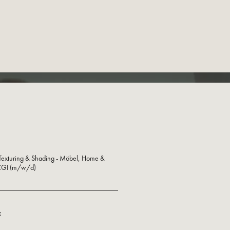
 Texturing & Shading - Möbel, Home &
 CGI (m/w/d)
: