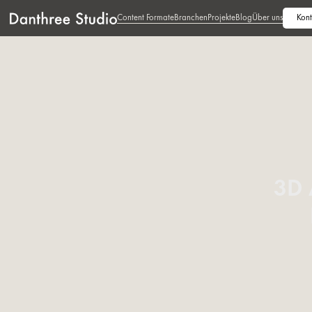
Content Formate
Branchen
Projekte
Blog
Über uns
Kont
3D 