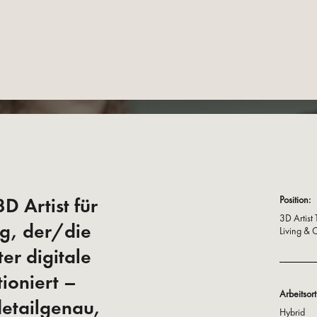
D Artist für
Position:
3D Artist
ng, der/die
Living &
er digitale
ioniert –
Arbeitsort
detailgenau,
Hybrid