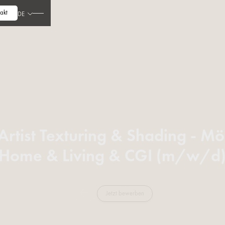
akt
DE
Artist Texturing & Shading - Mö
Home & Living & CGI (m/w/d
Jetzt bewerben