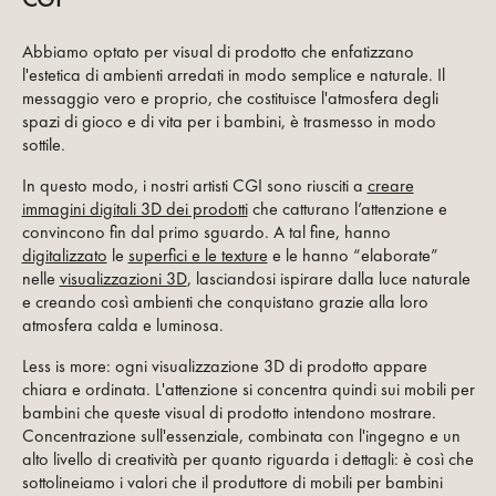
Abbiamo optato per visual di prodotto che enfatizzano
l'estetica di ambienti arredati in modo semplice e naturale. Il
messaggio vero e proprio, che costituisce l'atmosfera degli
spazi di gioco e di vita per i bambini, è trasmesso in modo
sottile.
In questo modo, i nostri artisti CGI sono riusciti a
creare
immagini digitali 3D dei prodotti
che catturano l’attenzione e
convincono fin dal primo sguardo. A tal fine, hanno
digitalizzato
le
superfici e le texture
e le hanno “elaborate”
nelle
visualizzazioni 3D
, lasciandosi ispirare dalla luce naturale
e creando così ambienti che conquistano grazie alla loro
atmosfera calda e luminosa.
Less is more: ogni visualizzazione 3D di prodotto appare
chiara e ordinata. L'attenzione si concentra quindi sui mobili per
bambini che queste visual di prodotto intendono mostrare.
Concentrazione sull'essenziale, combinata con l'ingegno e un
alto livello di creatività per quanto riguarda i dettagli: è così che
sottolineiamo i valori che il produttore di mobili per bambini