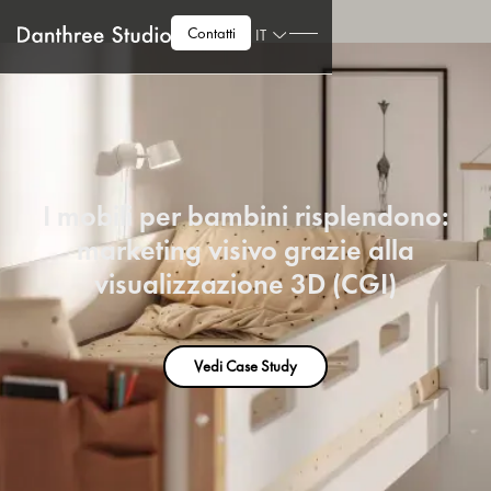
Contatti
IT
I mobili per bambini risplendono:
marketing visivo grazie alla
visualizzazione 3D (CGI)
Vedi Case Study