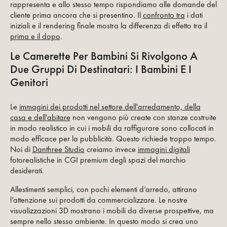
rappresenta e allo stesso tempo rispondiamo alle domande del
cliente prima ancora che si presentino. Il
confronto tra
i dati
iniziali e il rendering finale mostra la differenza di effetto tra il
prima e il dopo
.
Le Camerette Per Bambini Si Rivolgono A
Due Gruppi Di Destinatari: I Bambini E I
Genitori
Le
immagini dei prodotti nel settore dell'arredamento, della
casa e dell'abitare
non vengono più create con stanze costruite
in modo realistico in cui i mobili da raffigurare sono collocati in
modo efficace per la pubblicità. Questo richiede troppo tempo.
Noi di
Danthree Studio
creiamo invece
immagini digitali
fotorealistiche in CGI premium degli spazi del marchio
desiderati.
Allestimenti semplici, con pochi elementi d’arredo, attirano
l’attenzione sui prodotti da commercializzare. Le nostre
visualizzazioni 3D mostrano i mobili da diverse prospettive, ma
sempre nello stesso ambiente. In questo modo si crea uno