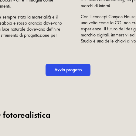
abocchi - altre immagini come
marchi di interni.
mmenti.
Con il concept Canyon House,
 è sempre stato la materialità e il
una volta come la CGI non cre
r sabbia e rosso arancio dovevano
esperienze. Il futuro del desig
a luce naturale dovevano definire
marchio digitali, immersivi ed
 strumento di progettazione per
Studio è una delle chiavi di vo
Avvia progetto
fotorealistica