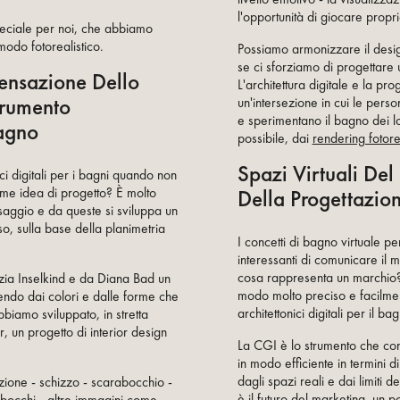
l'opportunità di giocare propr
eciale per noi, che abbiamo
modo fotorealistico.
Possiamo armonizzare il design
se ci sforziamo di progettare
ensazione Dello
L'architettura digitale e la p
rumento
un'intersezione in cui le per
e sperimentano il bagno dei l
Bagno
possibile, dai
rendering fotorea
Spazi Virtuali De
ici digitali per i bagni quando non
Della Progettazio
ome idea di progetto? È molto
saggio e da queste si sviluppa un
o, sulla base della planimetria
I concetti di bagno virtuale p
interessanti di comunicare il 
cosa rappresenta un marchio?
zia Inselkind e da Diana Bad un
modo molto preciso e facilme
endo dai colori e dalle forme che
architettonici digitali per il ba
biamo sviluppato, in stretta
, un progetto di interior design
La CGI è lo strumento che cons
in modo efficiente in termini 
dagli spazi reali e dai limiti 
azione - schizzo - scarabocchio -
è il futuro del marketing, un p