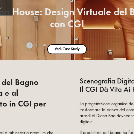
n House: Design Virtuale del
con CGI
Vedi Case Study
Scenografia Digit
e del Bagno
Il CGI Dà Vita Ai 
a e al
to in CGI per
La progettazione organica degli
trasformare la stanza del con
arredi di Diana Bad dovevano 
digitale.
Il produttore del bagno ha for
ri e rubinetteria premium che