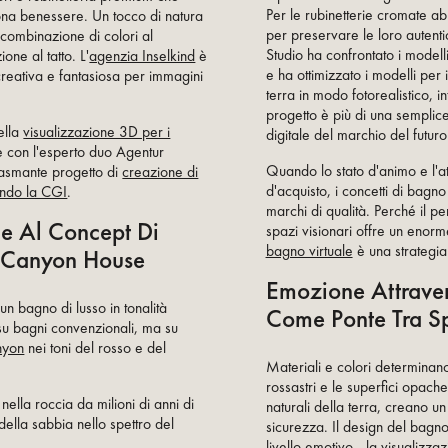
Per le rubinetterie cromate ab
ona benessere. Un tocco di natura
per preservare le loro autent
 combinazione di colori al
Studio ha confrontato i modell
one al tatto. L'
agenzia Inselkind
è
e ha ottimizzato i modelli per i
reativa e fantasiosa per immagini
terra in modo fotorealistico, int
progetto è più di una semplice
ella
visualizzazione 3D per i
digitale del marchio del futuro
e con l'esperto duo Agentur
Quando lo stato d'animo e l'at
iasmante progetto di
creazione di
d'acquisto, i concetti di bagno
ando la CGI
.
marchi di qualità. Perché il per
le Al Concept Di
spazi visionari offre un enor
bagno virtuale
è una strategia 
o Canyon House
Emozione Attraver
un bagno di lusso in tonalità
Come Ponte Tra Sp
 su bagni convenzionali, ma su
nyon
nei toni del rosso e del
Materiali e colori determinano
rossastri e le superfici opach
nella roccia da milioni di anni di
naturali della terra, creano u
 della sabbia nello spettro del
sicurezza. Il design del bagn
livello emotivo - la visualizza