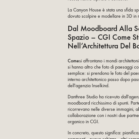
La Canyon House è stata una sfida sp
dovuto scolpire e modellare in 3D in 
Dal Moodboard Alla S
Spazio – CGI Come St
Nell’Architettura Del 
Come
si affrontano i mondi architetton
si hanno altro che foto di paesaggi c
semplice: si prendono le foto del pae
interno architettonico passo dopo pass
dell'agenzia Inselkind.
Danthree Studio ha ricevuto dall'agen
moodboard ricchissimo di spunti. Part
ricorrevano nelle diverse immagini, ab
collaborazione con i nostri due partner
organico in CGI.
In concreto, questo significa: pianific