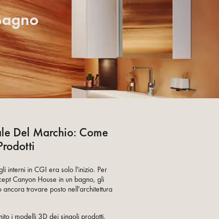
 Bagno
ale Del Marchio: Come
Prodotti
 interni in CGI era solo l'inizio. Per
cept Canyon House in un bagno, gli
ancora trovare posto nell'architettura
nito i
modelli 3D
dei singoli prodotti.