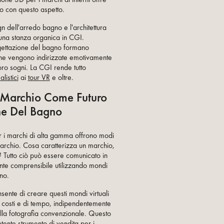
io con questo aspetto.
 dell'arredo bagno e l'architettura
 una stanza organica in CGI.
rogettazione del bagno formano
sone vengono indirizzate emotivamente
oro sogni. La CGI rende tutto
listici
ai
tour VR
e oltre.
l Marchio Come Futuro
ne Del Bagno
er i marchi di alta gamma offrono modi
marchio. Cosa caratterizza un marchio,
 Tutto ciò può essere comunicato in
nte comprensibile utilizzando mondi
gno.
ente di creare questi mondi virtuali
di costi e di tempo, indipendentemente
della fotografia convenzionale. Questo
otente strumento di vendita per i