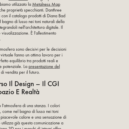
biamo utilizzato la
Metalness Map
iche proprietà specchianti. Danthree
i con il catalogo prodotti di Diana Bad
l bagno di lusso nei toni naturali della
egrandoli nell'architettura digitale. Il
 visualizzazione. È l'allestimento
.
mosfera sono decisivi per le decisioni
 virtuale fanno un ottimo lavoro per i
fetto equilibrio tra prodotti reali e
me potenziale. La
presentazione del
di vendita per il futuro.
so Il Design – Il CGI
azio E Realtà
 l'atmosfera di una stanza. I colori
e, come nel bagno di lusso nei toni
n piacevole calore e una sensazione di
o utilizza già questa comunicazione a
zione 3D per i marchi di interni offre