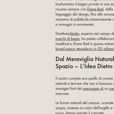
trasformano il bagno privato in una z
risuona sempre con
Diana Bad
, dalla
linguaggio del design, fino alla sensazi
sinonimo di pubblicità estremamente c
e immagini in movimento.
‍Danthree
Studio
, esperto nel campo d
marchi di bagni
, ha potuto collaborar
Inselkind e Diana Bad a questo entus
brand space atmosferici in 3D utilizz
Dal Meraviglia Natura
Spazio – L’Idea Dietr
Il nostro compito era quello di creare 
naturali e terrose che non si basasse
immagini forti del
paesaggio di
un
ca
marrone.
Le forme naturali del canyon, scavate 
acqua, insieme ai colori dell'argilla e
rosso, hanno ispirato il concetto.